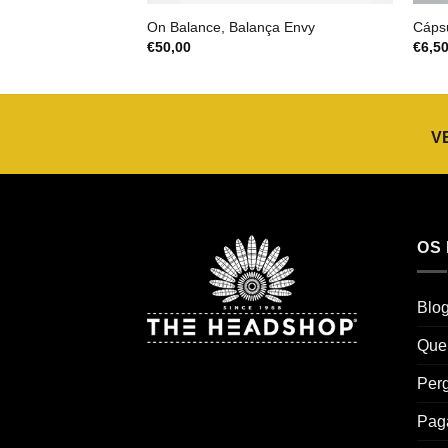
On Balance, Balança Envy
Cápsu
€
50,00
€
6,5
V
OS
Blo
Que
Perg
Pag