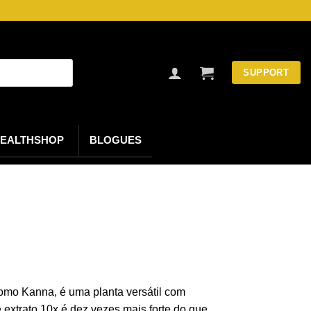
SUPPORT
EALTHSHOP
BLOGUES
omo Kanna, é uma planta versátil com
extrato 10x é dez vezes mais forte do que