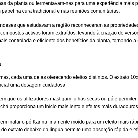
lhas da planta ou fermentavam-nas para uma experiência mais p
papel na cura tradicional e nas reuniões comunitárias.
olandeses que estudavam a região reconheceram as propriedade
ompostos activos foram extraídos, levando à criação de versõe
ais controlada e eficiente dos benefícios da planta, tornando-
a
as, cada uma delas oferecendo efeitos distintos. O extrato 10x
ncial uma dosagem cuidadosa.
, em que os utilizadores mastigam folhas secas ou pó e permite
chá proporciona um início mais lento e efeitos mais duradour
ferem inalar o pó Kanna finamente moído para um efeito mais rá
 do extrato debaixo da língua permite uma absorção rápida e efe