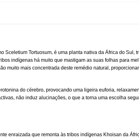
 Sceletium Tortuosum, é uma planta nativa da África do Sul, tr
tribos indígenas há muito que mastigam as suas folhas para melh
ão muito mais concentrada deste remédio natural, proporcion
otonina do cérebro, provocando uma ligeira euforia, relaxamen
oactivas, não induz alucinações, o que a torna uma escolha seg
te enraizada que remonta às tribos indígenas Khoisan da Áfri