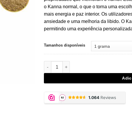
€15,00.
€10,50.
o Kanna normal, o que o torna uma escol
mais energia e paz interior. Os utilizado
ansiedade e uma melhoria da libido. O Ka
permitindo uma experiência personalizada
Tamanhos disponíveis
Quantidade de Kanna 10x Extract
Adic