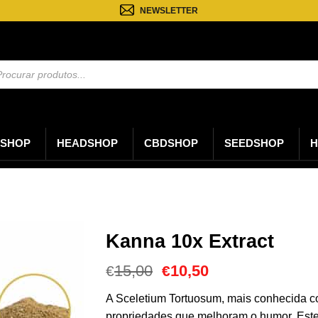
NEWSLETTER
sa
os
SHOP
HEADSHOP
CBDSHOP
SEEDSHOP
H
Kanna 10x Extract
O
O
15,00
10,50
€
€
preço
preço
original
atual
A Sceletium Tortuosum, mais conhecida c
era:
é:
propriedades que melhoram o humor. Este 