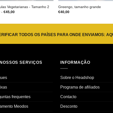
las Vegetarianas - Tamanho 2
Greengo, tamanho grande
Gama
0
-
€
45,00
€
40,00
de
preços:
€6,50
a
€45,00
ERIFICAR TODOS OS PAÍSES PARA ONDE ENVIAMOS:
AQ
 NOSSOS SERVIÇOS
INFORMAÇÃO
gues
Sobre o Headshop
ixas
Programa de afiliados
untas frequentes
Contacto
amento Meodos
Desconto