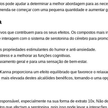
dos pode ajudar a determinar a melhor abordagem para as nece
ecomenda-se começar com uma pequena quantidade e aumentar 
a
ivos que contribuem para os seus efeitos. Os compostos mais 
nteragem com o sistema de serotonina do cérebro para promov
s propriedades estimulantes do humor e anti-ansiedade.
 stress e a melhorar as funções cognitivas.
elaxamento geral e para uma sensação de bem-estar.
 Kanna proporciona um efeito equilibrado que favorece o relax
 mais elevada destes alcalóides benéficos, tornando-o uma op
responsável, especialmente na sua forma de extrato 10x. Não 
os que afectam a serotonina, pois isso pode levar a interaçõe