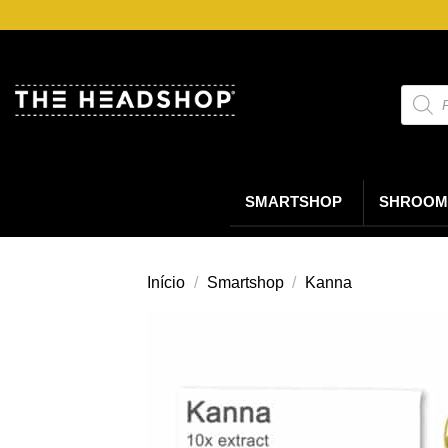
Saltar
para
o
conteúdo
Pesqui
de
produt
SMARTSHOP
SHROOM
Início
/
Smartshop
/
Kanna