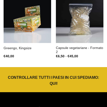
Capsule vegetariane - Formato
Greengo, Kingsize
2
Fascia
€
40,00
€
6,50
-
€
45,00
di
prezzo:
da
€6,50
a
€45,00
CONTROLLARE TUTTI I PAESI IN CUI SPEDIAMO:
QUI
!