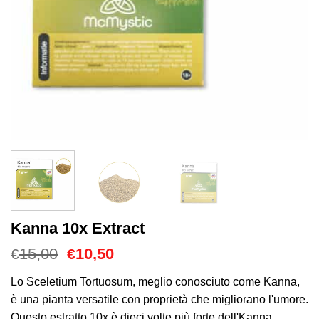
Kanna 10x Extract
Il
Il
15,00
10,50
€
€
prezzo
prezzo
originale
attuale
Lo Sceletium Tortuosum, meglio conosciuto come Kanna,
era:
è:
è una pianta versatile con proprietà che migliorano l'umore.
€15,00.
€10,50.
Questo estratto 10x è dieci volte più forte dell'Kanna