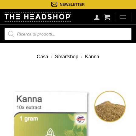
Salta
NEWSLETTER
ai
contenuti
Ricerca
prodotti
Casa
/
Smartshop
/
Kanna