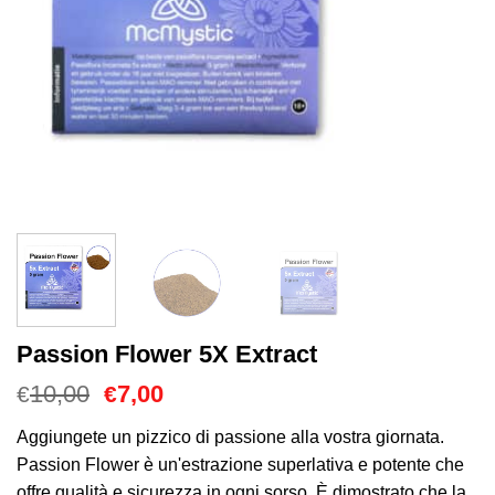
Passion Flower 5X Extract
Il
Il
10,00
7,00
€
€
prezzo
prezzo
originale
attuale
Aggiungete un pizzico di passione alla vostra giornata.
era:
è:
Passion Flower è un'estrazione superlativa e potente che
€10,00.
€7,00.
offre qualità e sicurezza in ogni sorso. È dimostrato che la