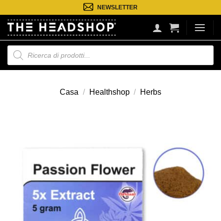
Salta
NEWSLETTER
ai
contenuti
Ricerca
prodotti
Casa
/
Healthshop
/
Herbs