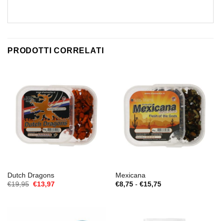
PRODOTTI CORRELATI
Dutch Dragons
Mexicana
Il
Il
Fascia
€
19,95
€
13,97
€
8,75
-
€
15,75
prezzo
prezzo
di
originale
attuale
prezzo:
era:
è:
da
€19,95.
€13,97.
€8,75
a