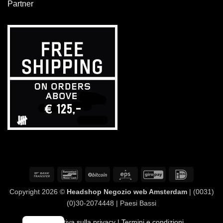
Partner
Bonifico
Bancontact
BitCoin
Eps
GiroPay
IDeal
bancario
Copyright 2026 ©
Headshop Negozio web Amsterdam
| (0031)
(0)30-2074448 | Paesi Bassi
Informativa sulla privacy
| Termini e condizioni