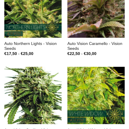
Auto Northern Lights - Vision
Auto Vision Caramello - Vision
Seeds
Seeds
Zakres
Zakres
€
17,50
-
€
25,00
€
22,50
-
€
30,00
cen:
cen:
€17,50
€22,50
do
do
€25,00
€30,00