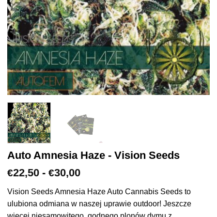
Auto Amnesia Haze - Vision Seeds
Zakres
22,50
-
30,00
€
€
cen:
€22,50
Vision Seeds Amnesia Haze Auto Cannabis Seeds to
do
ulubiona odmiana w naszej uprawie outdoor! Jeszcze
€30,00
więcej niesamowitego, godnego plonów dymu z