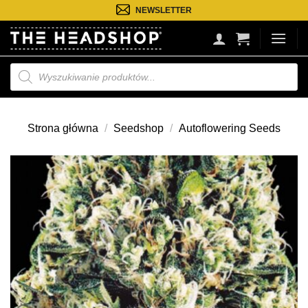
Przejdź
NEWSLETTER
do
treści
Wyszukiwarka
produktów
Strona główna
/
Seedshop
/
Autoflowering Seeds