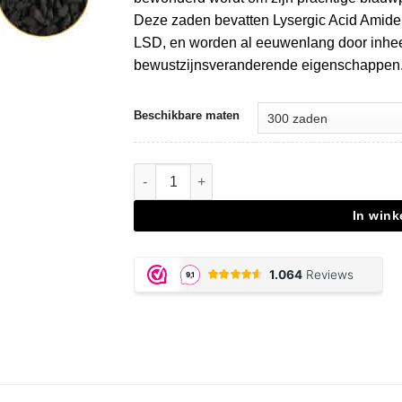
Deze zaden bevatten Lysergic Acid Amide 
LSD, en worden al eeuwenlang door inhee
bewustzijnsveranderende eigenschappen.
Beschikbare maten
Morning Glory Seeds aantal
In win