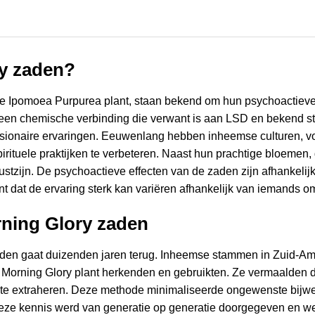
ry zaden?
 de Ipomoea Purpurea plant, staan bekend om hun psychoactie
 een chemische verbinding die verwant is aan LSD en bekend s
visionaire ervaringen. Eeuwenlang hebben inheemse culturen, v
irituele praktijken te verbeteren. Naast hun prachtige bloemen
ustzijn. De psychoactieve effecten van de zaden zijn afhankeli
nt dat de ervaring sterk kan variëren afhankelijk van iemands 
ning Glory zaden
den gaat duizenden jaren terug. Inheemse stammen in Zuid-Ame
orning Glory plant herkenden en gebruikten. Ze vermaalden d
, te extraheren. Deze methode minimaliseerde ongewenste bijw
ze kennis werd van generatie op generatie doorgegeven en werd