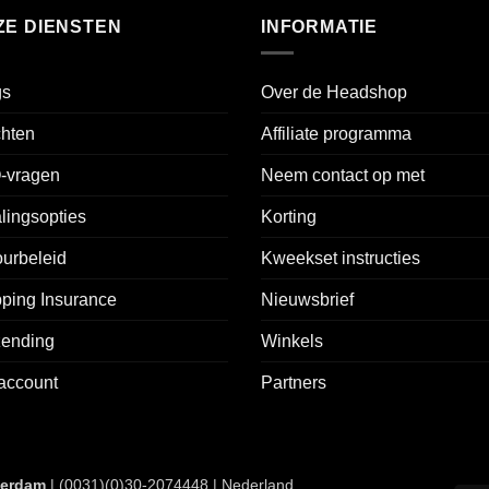
ZE DIENSTEN
INFORMATIE
gs
Over de Headshop
chten
Affiliate programma
-vragen
Neem contact op met
lingsopties
Korting
urbeleid
Kweekset instructies
ping Insurance
Nieuwsbrief
zending
Winkels
account
Partners
terdam
| (0031)(0)30-2074448 | Nederland