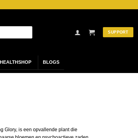
SUPPORT
HEALTHSHOP
BLOGS
 Glory, is een opvallende plant die
paarse bloemen en psychoactieve zaden.