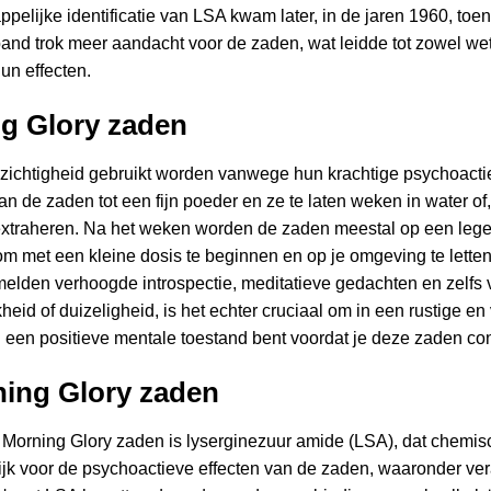
pelijke identificatie van LSA kwam later, in de jaren 1960, t
band trok meer aandacht voor de zaden, wat leidde tot zowel w
un effecten.
ng Glory zaden
ichtigheid gebruikt worden vanwege hun krachtige psychoactiev
n de zaden tot een fijn poeder en ze te laten weken in water of, 
e extraheren. Na het weken worden de zaden meestal op een l
k om met een kleine dosis te beginnen en op je omgeving te lette
melden verhoogde introspectie, meditatieve gedachten en zelfs
eid of duizeligheid, is het echter cruciaal om in een rustige en v
e in een positieve mentale toestand bent voordat je deze zaden c
ning Glory zaden
n Morning Glory zaden is lyserginezuur amide (LSA), dat chemis
lijk voor de psychoactieve effecten van de zaden, waaronder 