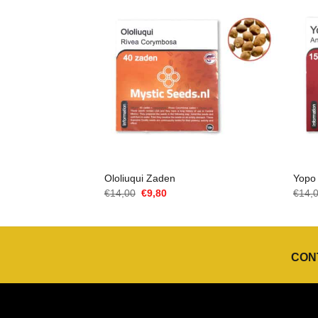
Ololiuqui Zaden
Yopo
Oorspronkelijke
Huidige
€
14,00
€
9,80
€
14,
prijs
prijs
was:
is:
€14,00.
€9,80.
CON