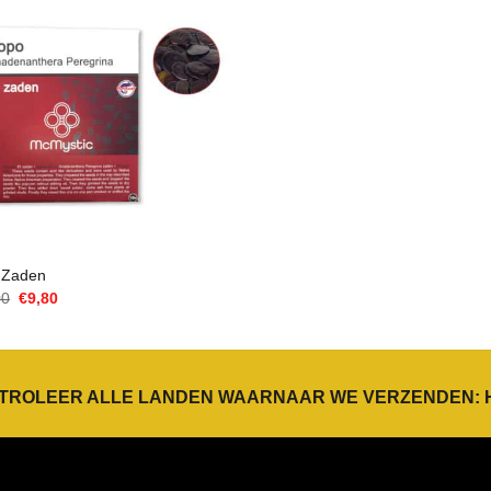
 Zaden
Oorspronkelijke
Huidige
00
€
9,80
prijs
prijs
was:
is:
€14,00.
€9,80.
TROLEER ALLE LANDEN WAARNAAR WE VERZENDEN: