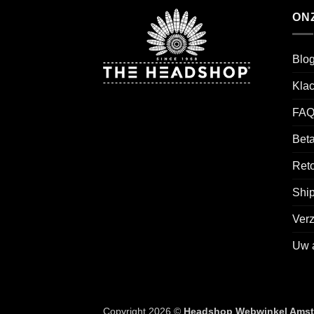
ON
Blo
Kla
FAQ
Beta
Reto
Ship
Ver
Uw 
Copyright 2026 ©
Headshop Webwinkel Ams