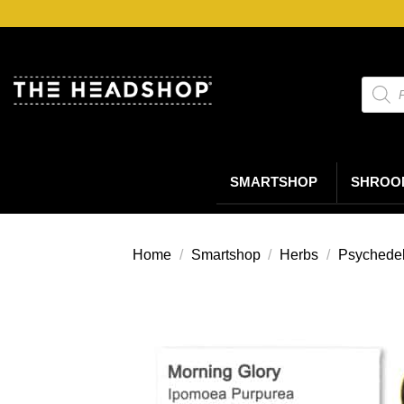
Ga
naar
inhoud
Produc
zoeke
SMARTSHOP
SHROO
Home
/
Smartshop
/
Herbs
/
Psychedel