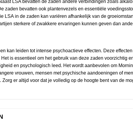
n. Naast LSA bevatten de zaden andere verbindingen zoals alka
t. De zaden bevatten ook plantenvezels en essentiële voedingssto
tie LSA in de zaden kan variëren afhankelijk van de groeiomsta
rtijen sterkere of zwakkere ervaringen kunnen geven dan ande
 kan leiden tot intense psychoactieve effecten. Deze effecten
 Het is essentieel om het gebruik van deze zaden voorzichtig 
eligheid en psychologisch leed. Het wordt aanbevolen om Mornin
wangere vrouwen, mensen met psychische aandoeningen of men
org er altijd voor dat je volledig op de hoogte bent van de moge
N