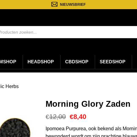
NIEUWSBRIEF
ten
n
MSHOP
HEADSHOP
CBDSHOP
SEEDSHOP
ic Herbs
Morning Glory Zaden
Oorspronkelijke
Huidige
12,00
8,40
€
€
prijs
prijs
was:
is:
Ipomoea Purpurea, ook bekend als Morning
€12,00.
€8,40.
bewonderd wordt om zijn prachtige blauw