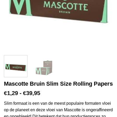
Mascotte Bruin Slim Size Rolling Papers
Prijsklasse:
1,29
-
39,95
€
€
€1,29
tot
Slim formaat is een van de meest populaire formaten vloei
€39,95
op de planeet en deze vloei van Mascotte is ongeraffineerd
en ongebleekt! Dit betekent dat hun productieproces zo