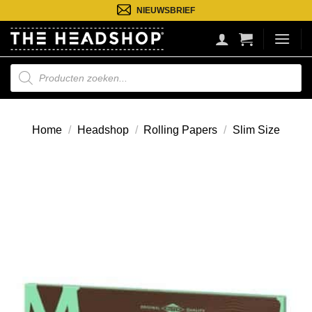
Ga
NIEUWSBRIEF
naar
inhoud
Producten
zoeken
Home
/
Headshop
/
Rolling Papers
/
Slim Size