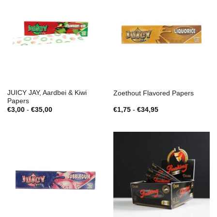
JUICY JAY, Aardbei & Kiwi
Zoethout Flavored Papers
Papers
Prijsklasse:
Prijsklasse:
€
3,00
-
€
35,00
€
1,75
-
€
34,95
€3,00
€1,75
tot
tot
€35,00
€34,95