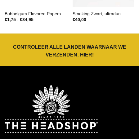
Bubbelgum Flavored Papers
Smoking Zwart, ultradun
Prijsklasse:
€
1,75
-
€
34,95
€
40,00
€1,75
tot
€34,95
CONTROLEER ALLE LANDEN WAARNAAR WE
VERZENDEN:
HIER
!