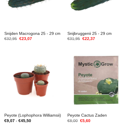
Snijden Macrogona 25 - 29 cm
Snijbruggenii 25 - 29 cm
Oorspronkelijke
Huidige
Oorspronkelijke
Huidige
€
32,95
€
23,07
€
31,95
€
22,37
prijs
prijs
prijs
prijs
was:
is:
was:
is:
€32,95.
€23,07.
€31,95.
€22,37.
Peyote (Lophophora Williamsii)
Peyote Cactus Zaden
Prijsklasse:
Oorspronkelijke
Huidige
€
9,07
-
€
45,50
€
8,00
€
5,60
€9,07
prijs
prijs
tot
was:
is: