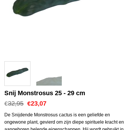
Snij Monstrosus 25 - 29 cm
Oorspronkelijke
Huidige
32,95
23,07
€
€
prijs
prijs
was:
is:
De Snijdende Monstrosus cactus is een geliefde en
€32,95.
€23,07.
ongewone plant, gevierd om zijn diepe spirituele kracht en
aangeboren helende eigenschappen. Hij wordt gebruikt in