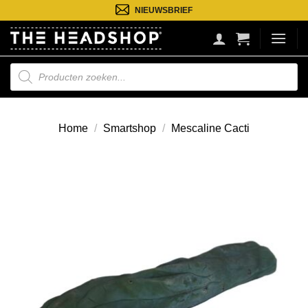
Ga
NIEUWSBRIEF
naar
inhoud
Producten
zoeken
Home
/
Smartshop
/
Mescaline Cacti