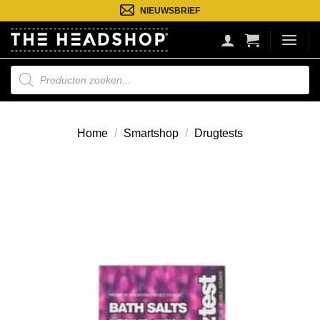
Ga
NIEUWSBRIEF
naar
inhoud
Producten
zoeken
Home
/
Smartshop
/
Drugtests