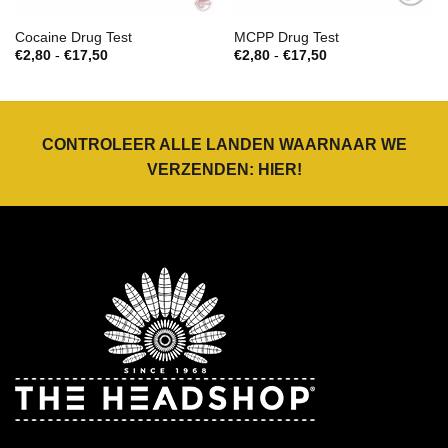
Cocaine Drug Test
MCPP Drug Test
Prijsklasse:
Prijsklasse:
€
2,80
-
€
17,50
€
2,80
-
€
17,50
€2,80
€2,80
tot
tot
€17,50
€17,50
CONTROLEER ALLE LANDEN WAARNAAR WE
VERZENDEN:
HIER
!