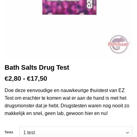
Bath Salts Drug Test
Prijsklasse:
2,80
-
17,50
€
€
€2,80
tot
Doe deze eenvoudige en nauwkeurige thuistest van EZ
€17,50
Test om erachter te komen wat er aan de hand is met het
drugsmonster dat je hebt. Drugstesten waren nog nooit zo
makkelijk en snel, geen lab, gewoon hier en nu!
Tests