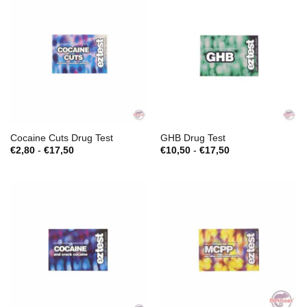
Cocaine Cuts Drug Test
GHB Drug Test
Prijsklasse:
Prijsklasse:
€
2,80
-
€
17,50
€
10,50
-
€
17,50
€2,80
€10,50
tot
tot
€17,50
€17,50