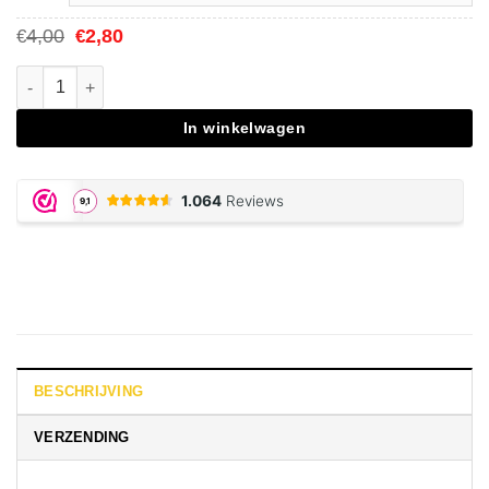
Oorspronkelijke
Huidige
4,00
2,80
€
€
prijs
prijs
was:
is:
Bath Salts Drug Test aantal
€4,00.
€2,80.
In winkelwagen
BESCHRIJVING
VERZENDING