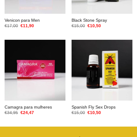
Venicon para Men
Black Stone Spray
O
O
O
O
€
17,00
€
11,90
€
15,00
€
10,50
preço
preço
preço
preço
original
atual
original
atual
era:
é:
era:
é:
€17,00.
€11,90.
€15,00.
€10,50.
Camagra para mulheres
Spanish Fly Sex Drops
O
O
O
O
€
34,95
€
24,47
€
15,00
€
10,50
preço
preço
preço
preço
original
atual
original
atual
era:
é:
era:
é:
€34,95.
€24,47.
€15,00.
€10,50.