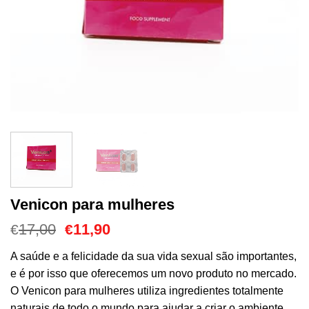
Venicon para mulheres
O
O
17,00
11,90
€
€
preço
preço
original
atual
A saúde e a felicidade da sua vida sexual são importantes,
era:
é:
e é por isso que oferecemos um novo produto no mercado.
€17,00.
€11,90.
O Venicon para mulheres utiliza ingredientes totalmente
naturais de todo o mundo para ajudar a criar o ambiente,