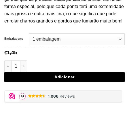
€19,95
forma especial, pelo que cada ponta terá uma extremidade
mais grossa e outra mais fina, o que significa que pode
enrolar charros grandes e gordos que fumarão muito bem!
Embalagens
1,45
€
Quantidade de Raw Maestro Cone Tips
Adicionar