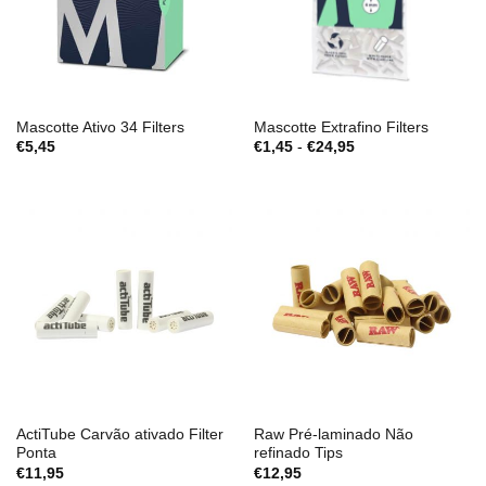
Mascotte Ativo 34 Filters
Mascotte Extrafino Filters
Gama
€
5,45
€
1,45
-
€
24,95
de
preços:
€1,45
a
€24,95
ActiTube Carvão ativado Filter
Raw Pré-laminado Não
Ponta
refinado Tips
€
11,95
€
12,95