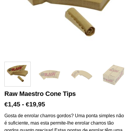
Raw Maestro Cone Tips
Gama
1,45
-
19,95
€
€
de
preços:
Gosta de enrolar charros gordos? Uma ponta simples não
€1,45
é suficiente, mas esta permite-lhe enrolar charros tão
a
gordos quanto precisar! Estas pontas de enrolar têm uma