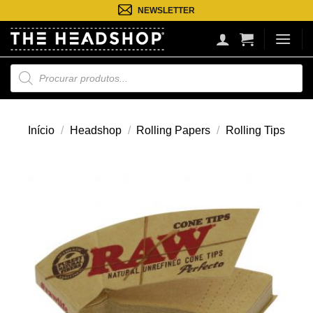
Saltar
NEWSLETTER
para
o
conteúdo
Pesquisa
de
produtos
Início
/
Headshop
/
Rolling Papers
/
Rolling Tips