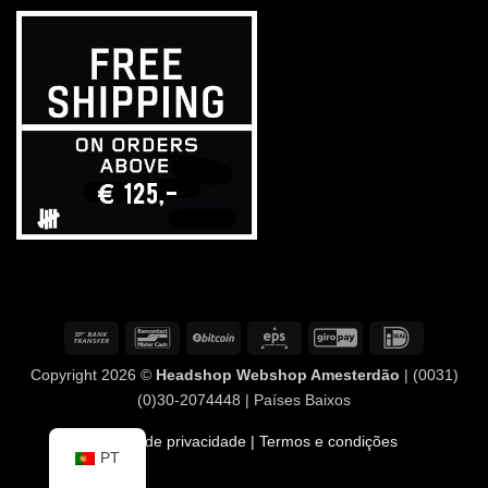
Transferência
Contacto
BitCoin
Eps
GiroPay
IDeal
bancária
com
Copyright 2026 ©
Headshop Webshop Amesterdão
| (0031)
o
(0)30-2074448 | Países Baixos
banco
Política de privacidade
| Termos e condições
PT