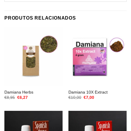
PRODUTOS RELACIONADOS
Damiana Herbs
Damiana 10X Extract
O
O
O
O
€
8,95
€
6,27
€
10,00
€
7,00
preço
preço
preço
preço
original
atual
original
atual
era:
é:
era:
é:
€8,95.
€6,27.
€10,00.
€7,00.