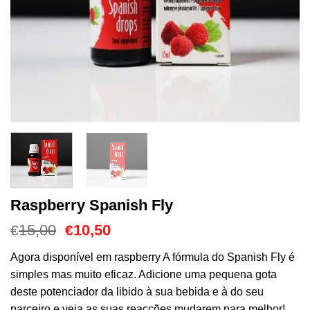
Raspberry Spanish Fly
O
O
15,00
10,50
€
€
preço
preço
original
atual
Agora disponível em r
aspberry
A fórmula do Spanish Fly é
era:
é:
simples mas muito eficaz. Adicione uma pequena gota
€15,00.
€10,50.
deste potenciador da libido à sua bebida e à do seu
parceiro e veja as suas reacções mudarem para melhor!