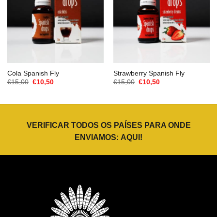
Cola Spanish Fly
Strawberry Spanish Fly
O
O
O
O
€
15,00
€
10,50
€
15,00
€
10,50
preço
preço
preço
preço
original
atual
original
atual
era:
é:
era:
é:
€15,00.
€10,50.
€15,00.
€10,50.
VERIFICAR TODOS OS PAÍSES PARA ONDE
ENVIAMOS:
AQUI
!