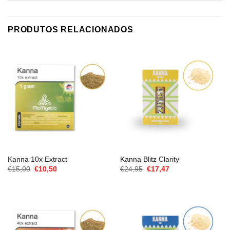
PRODUTOS RELACIONADOS
Kanna 10x Extract
Kanna Blitz Clarity
O
O
O
O
€
15,00
€
10,50
€
24,95
€
17,47
preço
preço
preço
preço
original
atual
original
atual
era:
é:
era:
é:
€15,00.
€10,50.
€24,95.
€17,47.