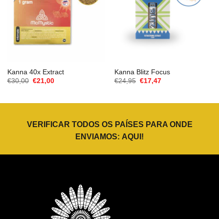
Kanna 40x Extract
Kanna Blitz Focus
O
O
O
O
€
30,00
€
21,00
€
24,95
€
17,47
preço
preço
preço
preço
original
atual
original
atual
era:
é:
era:
é:
€30,00.
€21,00.
€24,95.
€17,47.
VERIFICAR TODOS OS PAÍSES PARA ONDE
ENVIAMOS:
AQUI
!