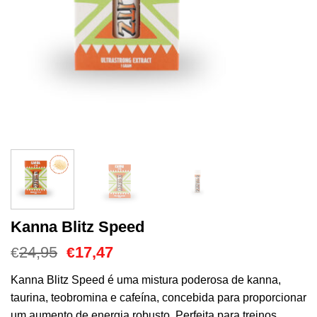
Kanna Blitz Speed
O
O
24,95
17,47
€
€
preço
preço
original
atual
Kanna Blitz Speed é uma mistura poderosa de kanna,
era:
é:
taurina, teobromina e cafeína, concebida para proporcionar
€24,95.
€17,47.
um aumento de energia robusto. Perfeita para treinos,