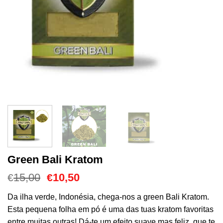
Green Bali Kratom
O
O
15,00
10,50
€
€
preço
preço
original
atual
Da ilha verde, Indonésia, chega-nos a green Bali Kratom.
era:
é:
Esta pequena folha em pó é uma das tuas kratom favoritas
€15,00.
€10,50.
entre muitas outras! Dá-te um efeito suave mas feliz, que te