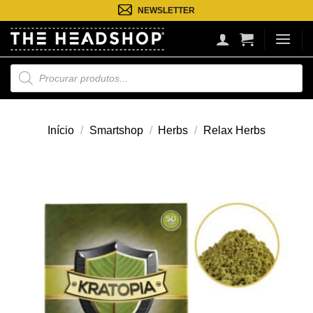
Saltar
NEWSLETTER
para
o
conteúdo
Pesquisa
de
produtos
Início
/
Smartshop
/
Herbs
/
Relax Herbs