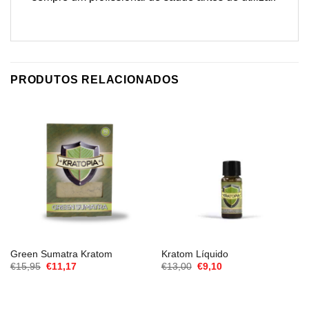
PRODUTOS RELACIONADOS
Green Sumatra Kratom
Kratom Líquido
O
O
O
O
€
15,95
€
11,17
€
13,00
€
9,10
preço
preço
preço
preço
original
atual
original
atual
era:
é:
era:
é:
€15,95.
€11,17.
€13,00.
€9,10.