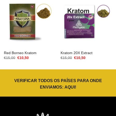
Red Borneo Kratom
Kratom 20X Extract
O
O
O
O
€
15,00
€
10,50
€
15,00
€
10,50
preço
preço
preço
preço
original
atual
original
atual
era:
é:
era:
é:
€15,00.
€10,50.
€15,00.
€10,50.
VERIFICAR TODOS OS PAÍSES PARA ONDE
ENVIAMOS:
AQUI
!