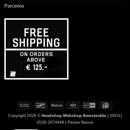
Parceiros
Transferência
Contacto
BitCoin
Eps
GiroPay
IDeal
bancária
com
Copyright 2026 ©
Headshop Webshop Amesterdão
| (0031)
o
(0)30-2074448 | Países Baixos
banco