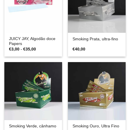
JUICY JAY, Algodão doce
Smoking Prata, ultra-fino
Papers
Gama
€
3,00
-
€
35,00
€
40,00
de
preços:
€3,00
a
€35,00
Smoking Verde, cânhamo
Smoking Ouro, Ultra Fino