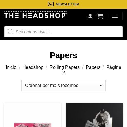
Saltar
NEWSLETTER
para
o
conteúdo
Pesquisa
de
produtos
Papers
Início
/
Headshop
/
Rolling Papers
/
Papers
/
Página
2