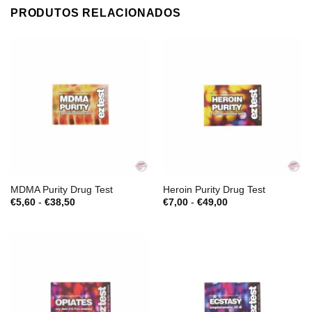
PRODUTOS RELACIONADOS
MDMA Purity Drug Test
Heroin Purity Drug Test
Gama
Gama
€
5,60
-
€
38,50
€
7,00
-
€
49,00
de
de
preços:
preços:
€5,60
€7,00
a
a
€38,50
€49,00