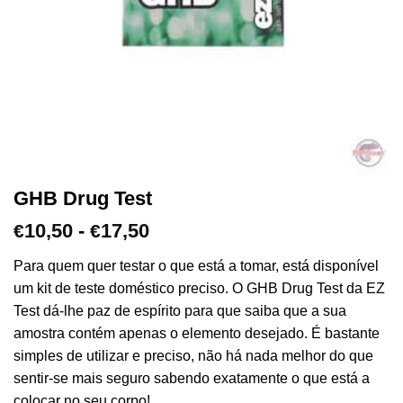
GHB Drug Test
Gama
10,50
-
17,50
€
€
de
preços:
Para quem quer testar o que está a tomar, está disponível
€10,50
um kit de teste doméstico preciso. O GHB Drug Test da EZ
a
Test dá-lhe paz de espírito para que saiba que a sua
€17,50
amostra contém apenas o elemento desejado. É bastante
simples de utilizar e preciso, não há nada melhor do que
sentir-se mais seguro sabendo exatamente o que está a
colocar no seu corpo!