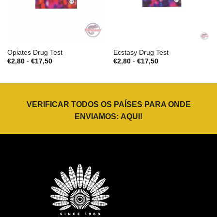
Opiates Drug Test
Ecstasy Drug Test
Gama
Gama
€
2,80
-
€
17,50
€
2,80
-
€
17,50
de
de
preços:
preços:
€2,80
€2,80
a
a
€17,50
€17,50
VERIFICAR TODOS OS PAÍSES PARA ONDE
ENVIAMOS:
AQUI
!