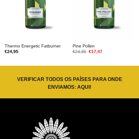
Thermo Energetic Fatburner
Pine Pollen
O
O
€
24,95
€
24,95
€
17,47
preço
preço
original
atual
era:
é:
€24,95.
€17,47.
VERIFICAR TODOS OS PAÍSES PARA ONDE
ENVIAMOS:
AQUI
!