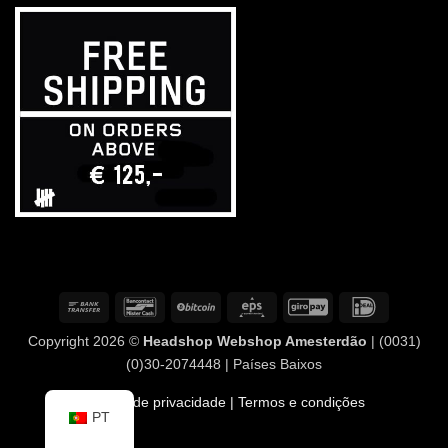
Transferência
Contacto
BitCoin
Eps
GiroPay
IDeal
bancária
com
Copyright 2026 ©
Headshop Webshop Amesterdão
| (0031)
o
(0)30-2074448 | Países Baixos
banco
Política de privacidade
| Termos e condições
PT