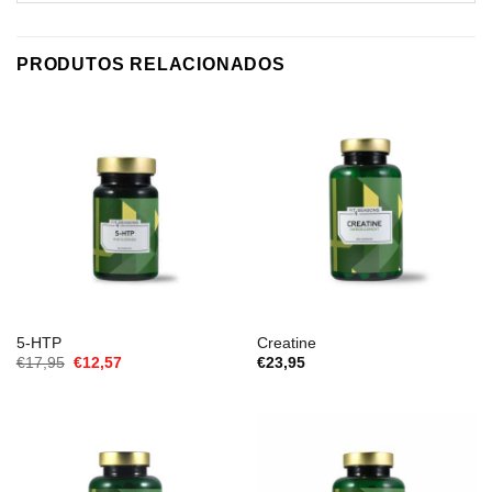
PRODUTOS RELACIONADOS
5-HTP
Creatine
O
O
€
17,95
€
12,57
€
23,95
preço
preço
original
atual
era:
é:
€17,95.
€12,57.