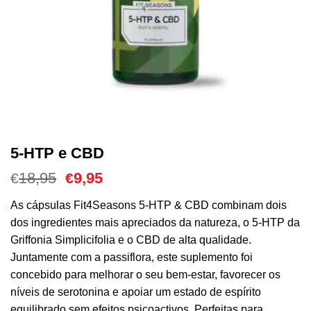
5-HTP e CBD
O
O
18,95
9,95
€
€
preço
preço
original
atual
As cápsulas Fit4Seasons 5-HTP & CBD combinam dois
era:
é:
dos ingredientes mais apreciados da natureza, o 5-HTP da
€18,95.
€9,95.
Griffonia Simplicifolia e o CBD de alta qualidade.
Juntamente com a passiflora, este suplemento foi
concebido para melhorar o seu bem-estar, favorecer os
níveis de serotonina e apoiar um estado de espírito
equilibrado sem efeitos psicoactivos. Perfeitas para