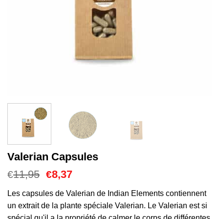
Valerian Capsules
Le
Le
11,95
8,37
€
€
prix
prix
initial
actuel
Les capsules de Valerian de Indian Elements contiennent
était :
est :
un extrait de la plante spéciale Valerian. Le Valerian est si
€11,95.
€8,37.
spécial qu'il a la propriété de calmer le corps de différentes