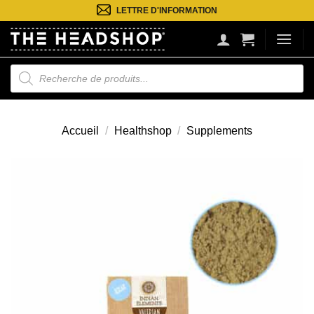
Passer
LETTRE D'INFORMATION
au
contenu
Recherche
de
produits
Accueil
/
Healthshop
/
Supplements