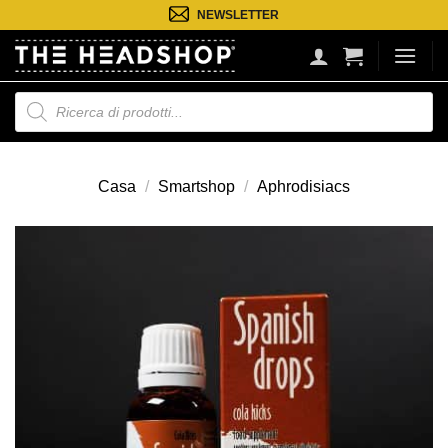
Salta
NEWSLETTER
ai
contenuti
Ricerca
prodotti
Casa
/
Smartshop
/
Aphrodisiacs