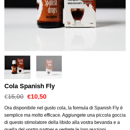
Cola Spanish Fly
Il
Il
15,00
10,50
€
€
prezzo
prezzo
originale
attuale
Ora disponibile nel gusto cola, la formula di Spanish Fly è
era:
è:
semplice ma molto efficace. Aggiungete una piccola goccia
€15,00.
€10,50.
di questo stimolatore della libido alla vostra bevanda e a
quella del vostro partner e vedrete le loro reazioni