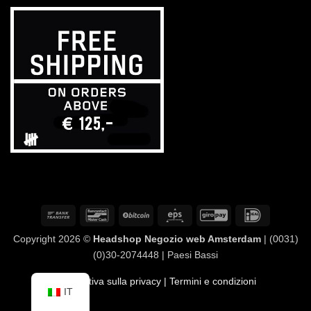
Bonifico
Bancontact
BitCoin
Eps
GiroPay
IDeal
bancario
Copyright 2026 ©
Headshop Negozio web Amsterdam
| (0031)
(0)30-2074448 | Paesi Bassi
Informativa sulla privacy
| Termini e condizioni
IT