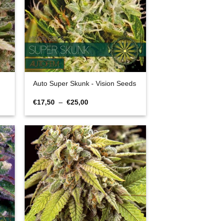
Auto Super Skunk - Vision Seeds
Plage
€
17,50
–
€
25,00
de
prix :
€17,50
à
€25,00