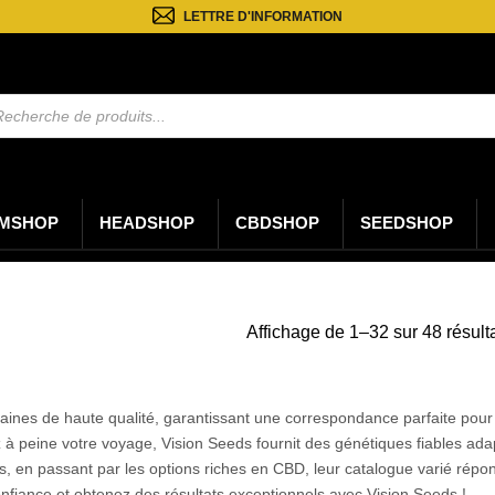
LETTRE D'INFORMATION
rche
ts
MSHOP
HEADSHOP
CBDSHOP
SEEDSHOP
Affichage de 1–32 sur 48 résult
aines de haute qualité, garantissant une correspondance parfaite pour
 peine votre voyage, Vision Seeds fournit des génétiques fiables ada
s, en passant par les options riches en CBD, leur catalogue varié répon
nfiance et obtenez des résultats exceptionnels avec Vision Seeds !