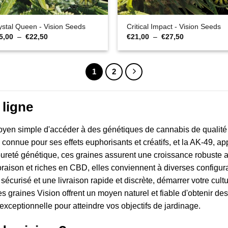
ystal Queen - Vision Seeds
Critical Impact - Vision Seeds
Plage
Plage
5,00
–
€
22,50
€
21,00
–
€
27,50
de
de
prix :
prix :
€15,00
€21,00
à
à
1
2
€22,50
€27,50
 ligne
moyen simple d'accéder à des génétiques de cannabis de quali
onnue pour ses effets euphorisants et créatifs, et la AK-49, a
pureté génétique, ces graines assurent une croissance robuste au
oraison et riches en CBD, elles conviennent à diverses configura
écurisé et une livraison rapide et discrète, démarrer votre cultur
es graines Vision offrent un moyen naturel et fiable d'obtenir d
 exceptionnelle pour atteindre vos objectifs de jardinage.