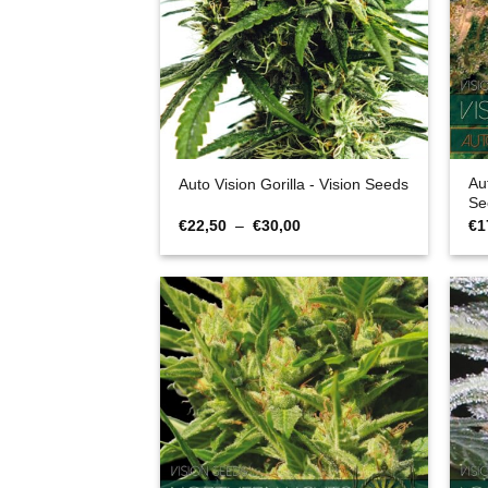
Aut
Auto Vision Gorilla - Vision Seeds
Se
Plage
€
22,50
–
€
30,00
€
1
de
prix :
€22,50
à
€30,00