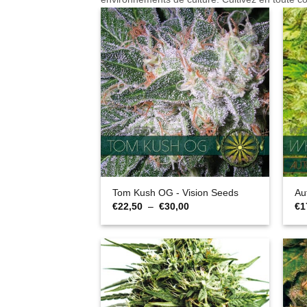
Tom Kush OG - Vision Seeds
Au
Plage
€
22,50
–
€
30,00
€
1
de
prix :
€22,50
à
€30,00