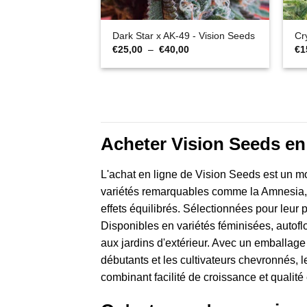
Dark Star x AK-49 - Vision Seeds
Cr
Plage
€
25,00
–
€
40,00
€
1
de
prix :
€25,00
à
€40,00
Acheter Vision Seeds en
L'achat en ligne de Vision Seeds est un 
variétés remarquables comme la Amnesia, c
effets équilibrés. Sélectionnées pour leur 
Disponibles en variétés féminisées, autofl
aux jardins d'extérieur. Avec un emballage s
débutants et les cultivateurs chevronnés, l
combinant facilité de croissance et qualité