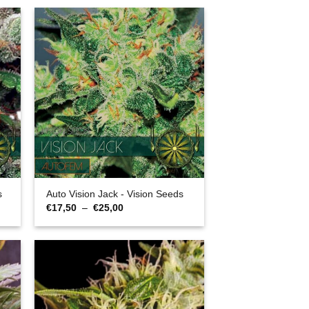
ancien
s
Auto Vision Jack - Vision Seeds
Plage
€
17,50
–
€
25,00
de
prix :
€17,50
à
€25,00