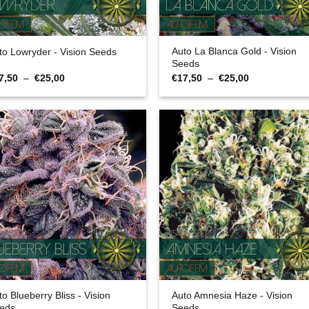
Auto La Blanca Gold - Vision
to Lowryder - Vision Seeds
Seeds
Plage
Plage
7,50
–
€
25,00
€
17,50
–
€
25,00
de
de
prix :
prix :
€17,50
€17,50
à
à
€25,00
€25,00
to Blueberry Bliss - Vision
Auto Amnesia Haze - Vision
eds
Seeds