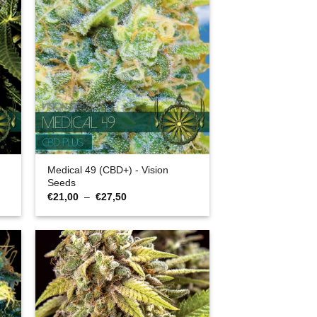
Medical 49 (CBD+) - Vision
Seeds
Plage
€
21,00
–
€
27,50
de
prix :
€21,00
à
€27,50