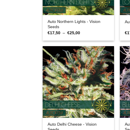
Auto Northern Lights - Vision
Au
Seeds
Plage
€
17,50
–
€
25,00
€
1
de
prix :
€17,50
à
€25,00
Auto Delhi Cheese - Vision
Au
Seeds
Se