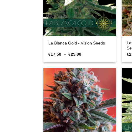
La
La Blanca Gold - Vision Seeds
Se
Plage
€
17,50
–
€
25,00
€
2
de
prix :
€17,50
à
€25,00