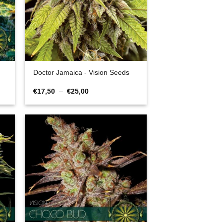
Doctor Jamaica - Vision Seeds
Plage
€
17,50
–
€
25,00
de
prix :
€17,50
à
€25,00