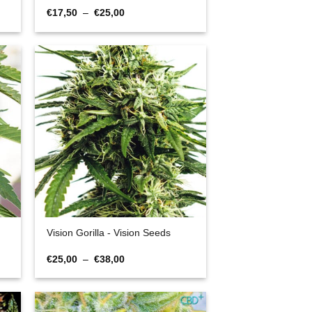
Plage
€
17,50
–
€
25,00
de
prix :
€17,50
à
€25,00
Vision Gorilla - Vision Seeds
Plage
€
25,00
–
€
38,00
de
prix :
€25,00
à
€38,00