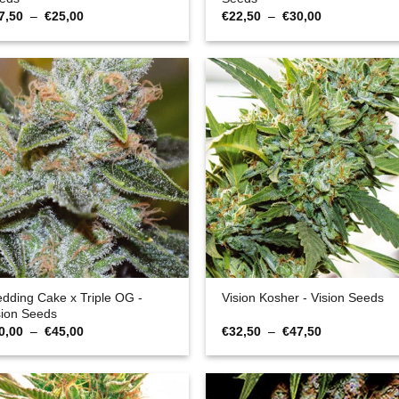
Plage
Plage
7,50
–
€
25,00
€
22,50
–
€
30,00
de
de
prix :
prix :
€17,50
€22,50
à
à
€25,00
€30,00
dding Cake x Triple OG -
Vision Kosher - Vision Seeds
sion Seeds
Plage
Plage
0,00
–
€
45,00
€
32,50
–
€
47,50
de
de
prix :
prix :
€30,00
€32,50
à
à
€45,00
€47,50