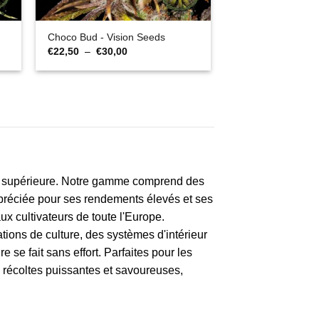
Choco Bud - Vision Seeds
Plage
€
22,50
–
€
30,00
de
prix :
€22,50
à
€30,00
té supérieure. Notre gamme comprend des
ppréciée pour ses rendements élevés et ses
x cultivateurs de toute l'Europe.
tions de culture, des systèmes d'intérieur
e se fait sans effort. Parfaites pour les
es récoltes puissantes et savoureuses,