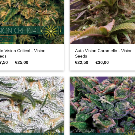
o Vision Critical - Vision
Auto Vision Caramello - Vision
eds
Seeds
Plage
Plage
7,50
–
€
25,00
€
22,50
–
€
30,00
de
de
prix :
prix :
€17,50
€22,50
à
à
€25,00
€30,00