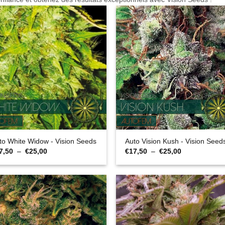
to White Widow - Vision Seeds
Auto Vision Kush - Vision Seed
Plage
Plage
7,50
–
€
25,00
€
17,50
–
€
25,00
de
de
prix :
prix :
€17,50
€17,50
à
à
€25,00
€25,00