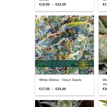
Plage
€
15,00
–
€
22,50
€
1
de
prix :
€15,00
à
€22,50
We
White Widow - Vision Seeds
Vi
Plage
€
17,50
–
€
25,00
€
3
de
prix :
€17,50
à
€25,00