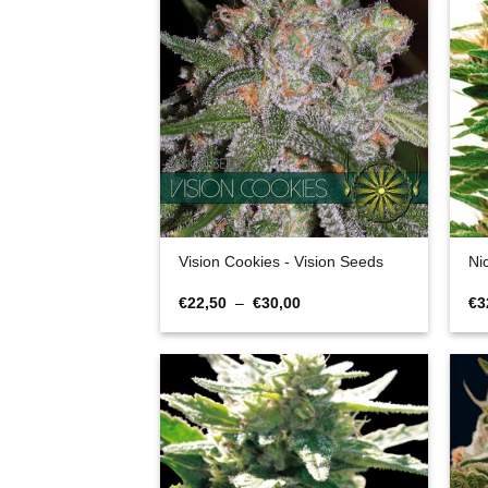
Vision Cookies - Vision Seeds
Ni
Plage
€
22,50
–
€
30,00
€
3
de
prix :
€22,50
à
€30,00