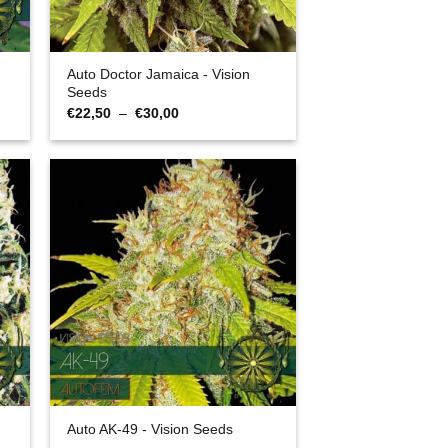
Auto Doctor Jamaica - Vision
Seeds
Plage
€
22,50
–
€
30,00
de
prix :
€22,50
à
€30,00
Auto AK-49 - Vision Seeds