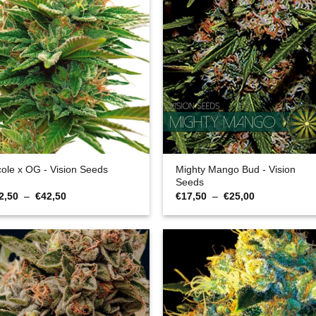
Mighty Mango Bud - Vision
cole x OG - Vision Seeds
Seeds
Plage
Plage
2,50
–
€
42,50
€
17,50
–
€
25,00
de
de
prix :
prix :
€32,50
€17,50
à
à
€42,50
€25,00