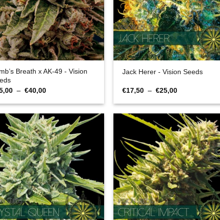
mb’s Breath x AK-49 - Vision
Jack Herer - Vision Seeds
eds
Plage
Plage
5,00
–
€
40,00
€
17,50
–
€
25,00
de
de
prix :
prix :
€25,00
€17,50
à
à
€40,00
€25,00