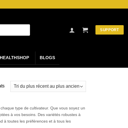
SUPPORT
HEALTHSHOP
BLOGS
Trié
ats
du
plus
récent
 chaque type de cultivateur. Que vous soyez un
au
ptées à vos besoins. Des variétés robustes à
d à toutes les préférences et à tous les
plus