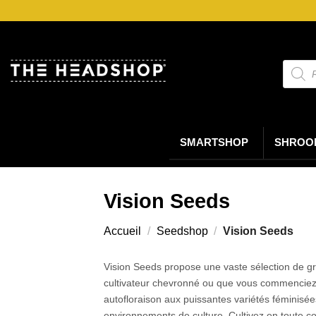
Passer
au
contenu
Reche
de
produi
SMARTSHOP
SHROO
Vision Seeds
Accueil
/
Seedshop
/
Vision Seeds
Vision Seeds propose une vaste sélection de gr
cultivateur chevronné ou que vous commenciez à
autofloraison aux puissantes variétés féminisée
environnements de culture. Cultivez en toute co