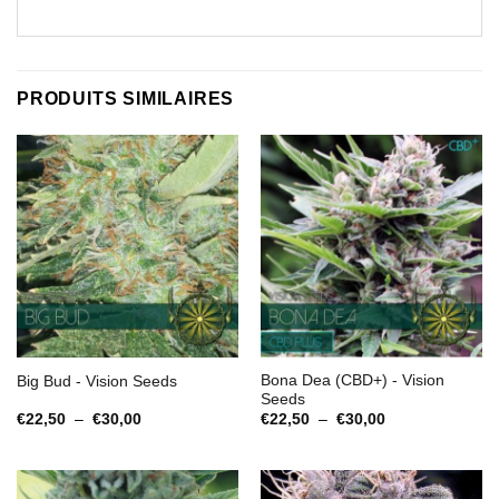
PRODUITS SIMILAIRES
Bona Dea (CBD+) - Vision
Big Bud - Vision Seeds
Seeds
Plage
Plage
€
22,50
–
€
30,00
€
22,50
–
€
30,00
de
de
prix :
prix :
€22,50
€22,50
à
à
€30,00
€30,00