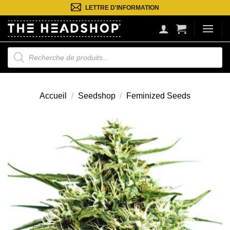
Passer
LETTRE D'INFORMATION
au
contenu
Recherche
de
produits
Accueil
/
Seedshop
/
Feminized Seeds