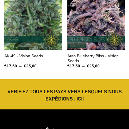
Auto Blueberry Bliss - Vision
AK-49 - Vision Seeds
Seeds
Plage
Plage
€
17,50
–
€
25,00
€
17,50
–
€
25,00
de
de
prix :
prix :
€17,50
€17,50
à
à
€25,00
€25,00
VÉRIFIEZ TOUS LES PAYS VERS LESQUELS NOUS
EXPÉDIONS :
ICI
!