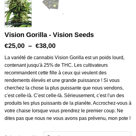
Vision Gorilla - Vision Seeds
Plage
25,00
–
38,00
€
€
de
prix :
La variété de cannabis Vision Gorilla est un poids lourd,
€25,00
contenant jusqu'à 25% de THC. Les cultivateurs
à
recommandent cette fille à ceux qui veulent des
€38,00
rendements élevés et une grande puissance ! Si vous
cherchez la chose la plus puissante que nous vendons,
c'est celle-là. C'est celle-là. Sérieusement, c'est l'un des
produits les plus puissants de la planète. Accrochez-vous à
votre chaise lorsque vous prendrez le premier coup. Ne
dites pas que nous ne vous avons pas prévenu, mon pote !