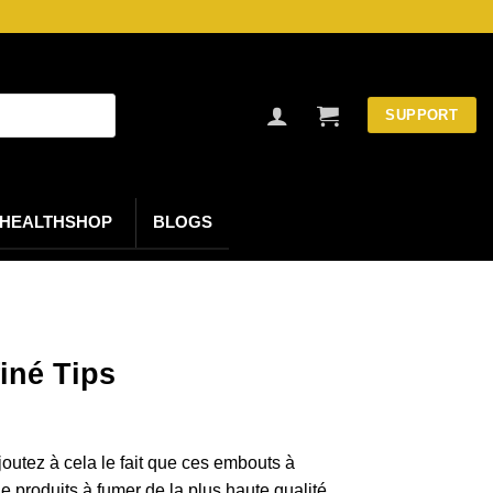
SUPPORT
HEALTHSHOP
BLOGS
iné Tips
outez à cela le fait que ces embouts à
de produits à fumer de la plus haute qualité