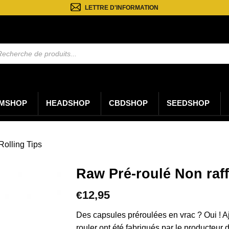
LETTRE D'INFORMATION
rche
ts
MSHOP
HEADSHOP
CBDSHOP
SEEDSHOP
Rolling Tips
Raw Pré-roulé Non raff
12,95
€
Des capsules préroulées en vrac ? Oui ! Aj
rouler ont été fabriqués par le producteur 