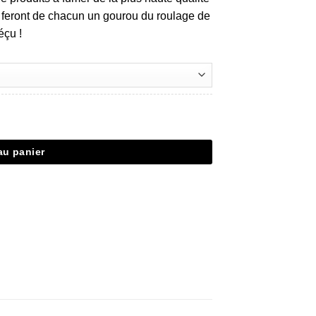
s feront de chacun un gourou du roulage de
éçu !
au panier