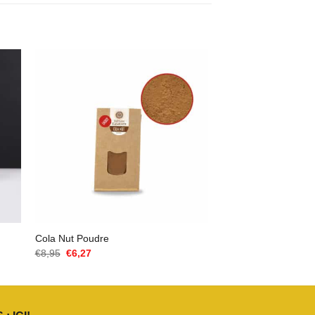
Cola Nut Poudre
Le
Le
€
8,95
€
6,27
prix
prix
initial
actuel
était :
est :
€8,95.
€6,27.