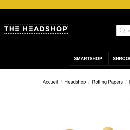
Passer
au
contenu
Reche
de
produi
SMARTSHOP
SHROO
Accueil
/
Headshop
/
Rolling Papers
/