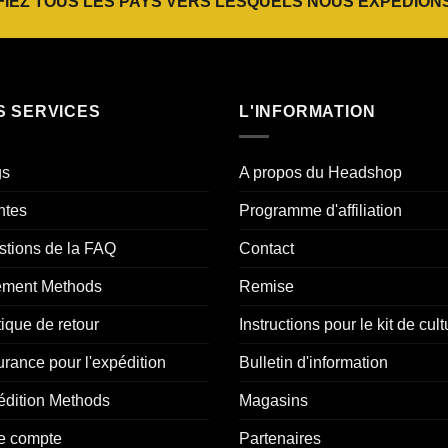
FIEZ TOUS LES PAYS VERS LESQUELS NOUS EXPÉDIONS
S SERVICES
L'INFORMATION
gs
A propos du Headshop
ntes
Programme d'affiliation
tions de la FAQ
Contact
ement Methods
Remise
tique de retour
Instructions pour le kit de cult
rance pour l'expédition
Bulletin d'information
édition Methods
Magasins
e compte
Partenaires