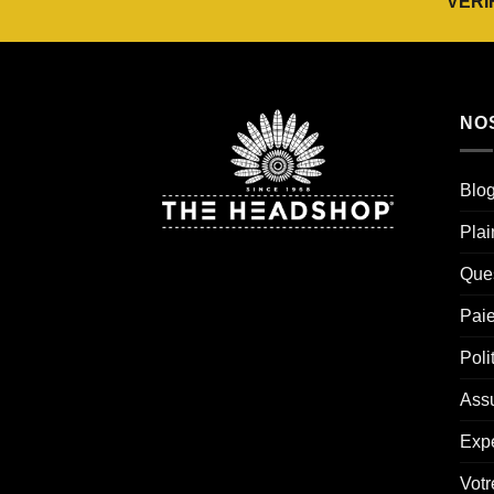
VÉRI
NO
Blo
Plai
Ques
Pai
Poli
Assu
Exp
Votr