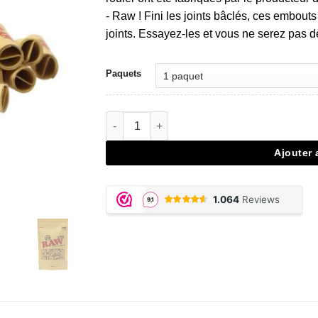
- Raw ! Fini les joints bâclés, ces embout
joints. Essayez-les et vous ne serez pas d
Paquets
quantité de Raw Pre-rolled Unrefined Tips
Ajouter 