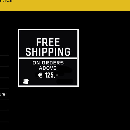
 :
ICI
!
ure