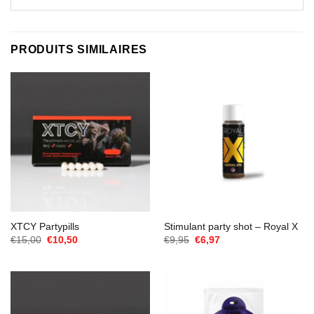
PRODUITS SIMILAIRES
XTCY Partypills
Stimulant party shot – Royal X
Le
Le
Le
Le
€
15,00
€
10,50
€
9,95
€
6,97
prix
prix
prix
prix
initial
actuel
initial
actuel
était :
est :
était :
est :
€15,00.
€10,50.
€9,95.
€6,97.