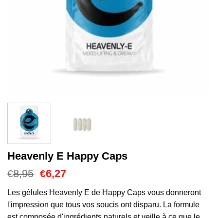
Heavenly E Happy Caps
Le
Le
8,95
6,27
€
€
prix
prix
initial
actuel
Les gélules Heavenly E de Happy Caps vous donneront
était :
est :
l'impression que tous vos soucis ont disparu. La formule
€8,95.
€6,27.
est composée d'ingrédients naturels et veille à ce que le