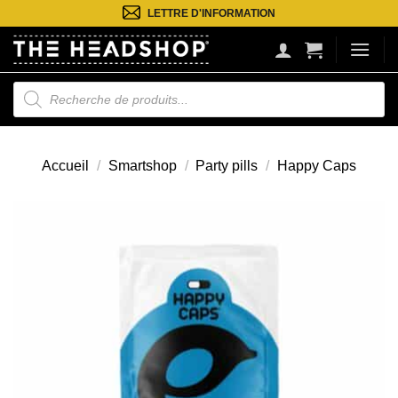
Passer
LETTRE D'INFORMATION
au
contenu
Recherche
de
produits
Accueil
/
Smartshop
/
Party pills
/
Happy Caps