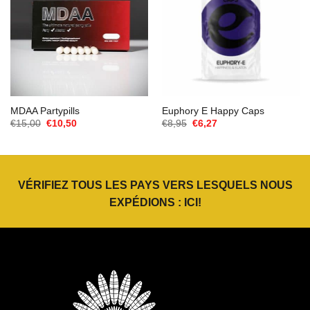
MDAA Partypills
Euphory E Happy Caps
Le
Le
Le
Le
€
15,00
€
10,50
€
8,95
€
6,27
prix
prix
prix
prix
initial
actuel
initial
actuel
était :
est :
était :
est :
€15,00.
€10,50.
€8,95.
€6,27.
VÉRIFIEZ TOUS LES PAYS VERS LESQUELS NOUS
EXPÉDIONS :
ICI
!