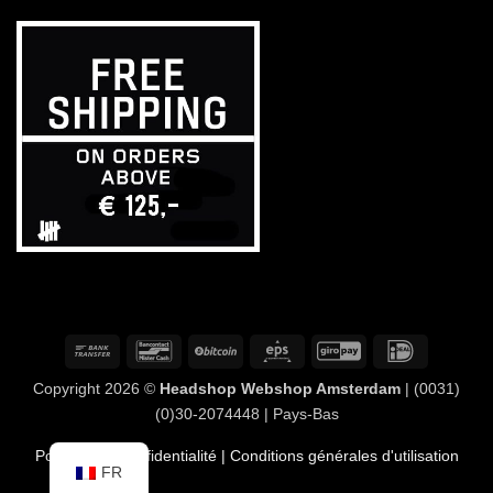
Virement
Bancontact
BitCoin
Eps
GiroPay
IDeal
bancaire
Copyright 2026 ©
Headshop Webshop Amsterdam
| (0031)
(0)30-2074448 | Pays-Bas
Politique de confidentialité
| Conditions générales d'utilisation
FR