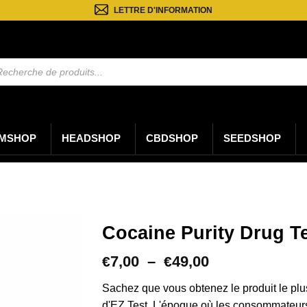
LETTRE D'INFORMATION
rche
ts
MSHOP
HEADSHOP
CBDSHOP
SEEDSHOP
Cocaine Purity Drug T
Plage
7,00
–
49,00
€
€
de
prix :
Sachez que vous obtenez le produit le plu
€7,00
d'EZ Test. L'époque où les consommateur