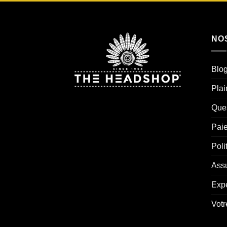
NO
Blo
Plai
Ques
Pai
Poli
Assu
Exp
Votr