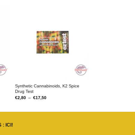
Synthetic Cannabinoids, K2 Spice
Drug Test
Plage
€
2,80
–
€
17,50
de
prix :
€2,80
à
€17,50
 :
ICI
!