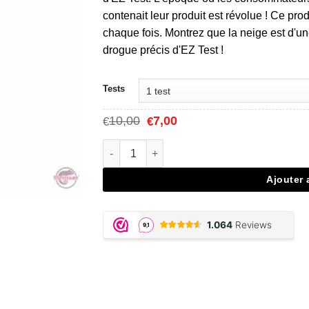
à
contenait leur produit est révolue ! Ce pro
€49,00
chaque fois. Montrez que la neige est d'un
drogue précis d'EZ Test !
Tests
Le
Le
10,00
7,00
€
€
prix
prix
initial
actuel
quantité de Cocaine Purity Drug Test
était :
est :
€10,00.
€7,00.
Ajouter 