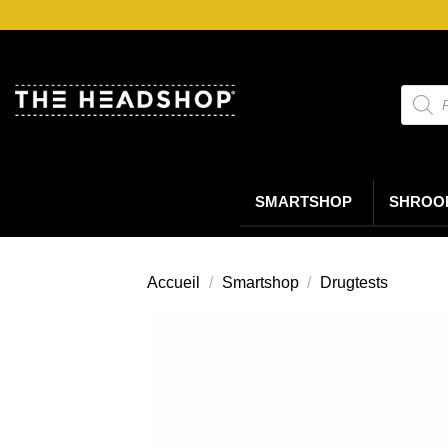
Passer
au
contenu
Reche
de
produi
SMARTSHOP
SHROO
Accueil
/
Smartshop
/
Drugtests