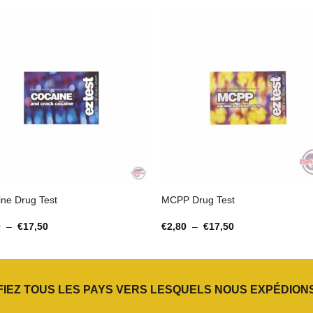
ne Drug Test
MCPP Drug Test
Plage
Plage
0
–
€
17,50
€
2,80
–
€
17,50
de
de
prix :
prix :
€2,80
€2,80
à
à
€17,50
€17,50
FIEZ TOUS LES PAYS VERS LESQUELS NOUS EXPÉDIONS