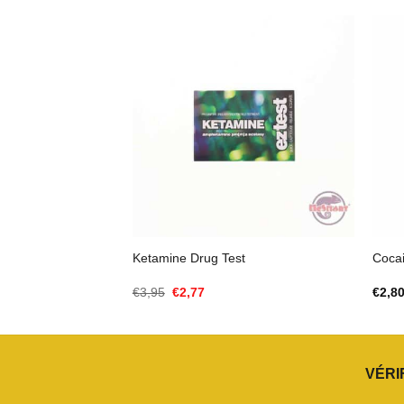
Ketamine Drug Test
Cocai
Le
Le
€
3,95
€
2,77
€
2,8
prix
prix
initial
actuel
était :
est :
€3,95.
€2,77.
VÉRI