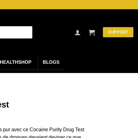
SUPPORT
HEALTHSHOP
BLOGS
est
s pur avec ce Cocaine Purity Drug Test
s de drogues devaient deviner ce que