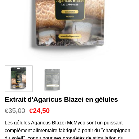
Extrait d'Agaricus Blazei en gélules
Le
Le
35,00
24,50
€
€
prix
prix
initial
actuel
Les gélules Agaricus Blazei McMyco sont un puissant
était :
est :
complément alimentaire fabriqué à partir du "champignon
€35,00.
€24,50.
du soleil", connu pour ses propriétés de stimulation du