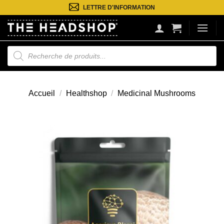
Passer
LETTRE D'INFORMATION
au
contenu
Recherche
de
produits
Accueil
/
Healthshop
/
Medicinal Mushrooms