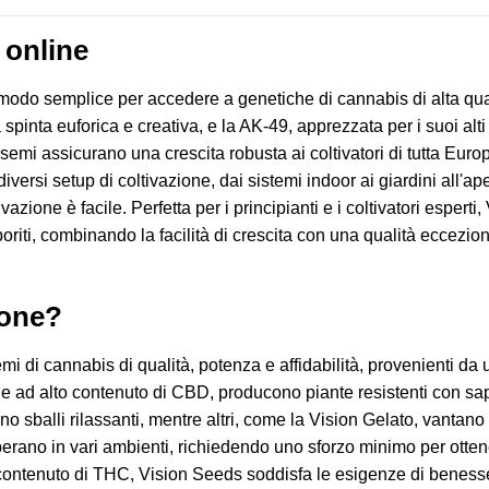
 online
n modo semplice per accedere a genetiche di cannabis di alta q
pinta euforica e creativa, e la AK-49, apprezzata per i suoi alti r
semi assicurano una crescita robusta ai coltivatori di tutta Europ
diversi setup di coltivazione, dai sistemi indoor ai giardini all'
vazione è facile. Perfetta per i principianti e i coltivatori esper
poriti, combinando la facilità di crescita con una qualità ecceziona
ione?
 di cannabis di qualità, potenza e affidabilità, provenienti da 
e ad alto contenuto di CBD, producono piante resistenti con sapori
 sballi rilassanti, mentre altri, come la Vision Gelato, vantano ar
osperano in vari ambienti, richiedendo uno sforzo minimo per otte
contenuto di THC, Vision Seeds soddisfa le esigenze di benesse