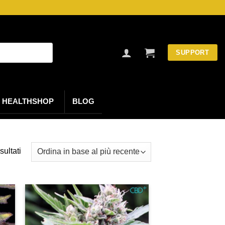
SUPPORT
HEALTHSHOP
BLOG
Ordina
sultati
in
base
al
più
recente