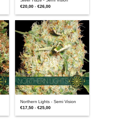
Silver Haze - Semi Vision
Fascia
€
20,00
-
€
26,00
di
prezzo:
da
€20,00
a
€26,00
Northern Lights - Semi Vision
Fascia
€
17,50
-
€
25,00
di
prezzo:
da
€17,50
a
€25,00