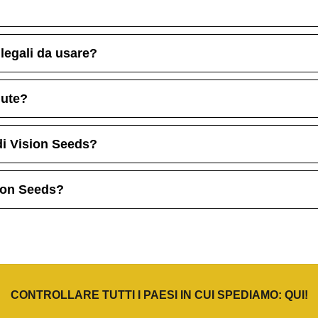
 legali da usare?
lute?
di Vision Seeds?
sion Seeds?
CONTROLLARE TUTTI I PAESI IN CUI SPEDIAMO:
QUI
!