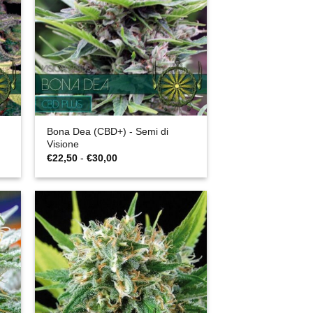
Bona Dea (CBD+) - Semi di
Visione
Fascia
€
22,50
-
€
30,00
di
prezzo:
da
€22,50
a
€30,00