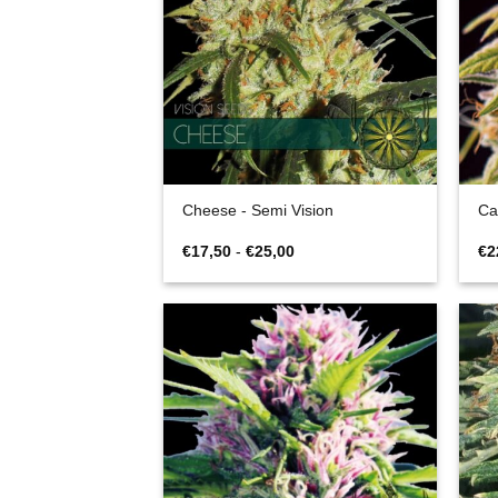
Cheese - Semi Vision
Ca
Fascia
€
17,50
-
€
25,00
€
2
di
prezzo:
da
€17,50
a
€25,00