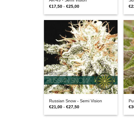
AK-49 - Semi Vision
Su
Fascia
€
17,50
-
€
25,00
€
2
di
prezzo:
da
€17,50
a
€25,00
Russian Snow - Semi Vision
Pu
Fascia
€
21,00
-
€
27,50
€
3
di
prezzo:
da
€21,00
a
€27,50