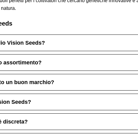
li perfetti per i coltivatori che cercano genetiche innovative e a
 natura.
eeds
lio Vision Seeds?
uo assortimento?
ito un buon marchio?
ision Seeds?
è discreta?