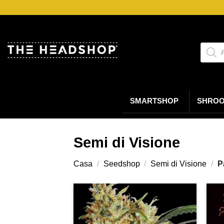
Salta
ai
contenuti
Ricerc
prodot
SMARTSHOP
SHRO
Semi di Visione
Casa
/
Seedshop
/
Semi di Visione
/
P