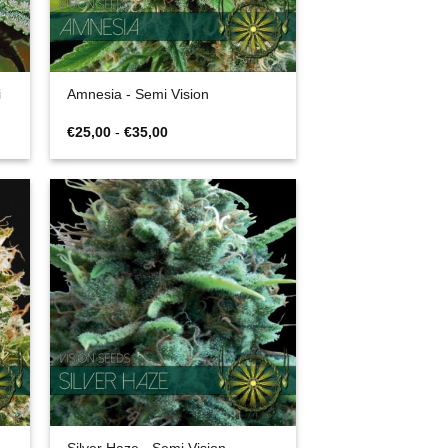
i
Amnesia - Semi Vision
Fascia
€
25,00
-
€
35,00
di
prezzo:
da
€25,00
a
€35,00