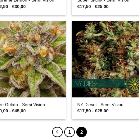
preme Lemon - Semi Vision
Super Skunk - Semi Vision
Fascia
Fascia
2,50
-
€
30,00
€
17,50
-
€
25,00
di
di
prezzo:
prezzo:
da
da
€22,50
€17,50
a
a
€30,00
€25,00
re Gelato - Semi Vision
NY Diesel - Semi Vision
Fascia
Fascia
0,00
-
€
45,00
€
17,50
-
€
25,00
di
di
prezzo:
prezzo:
da
da
€30,00
€17,50
1
2
a
a
€45,00
€25,00