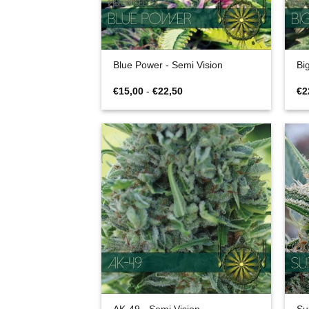
Blue Power - Semi Vision
Bi
Fascia
€
15,00
-
€
22,50
€
2
di
prezzo:
da
€15,00
a
€22,50