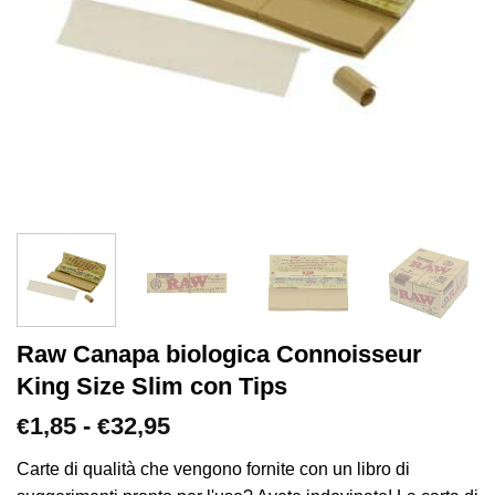
Raw Canapa biologica Connoisseur
King Size Slim con Tips
Fascia
1,85
-
32,95
€
€
di
prezzo:
Carte di qualità che vengono fornite con un libro di