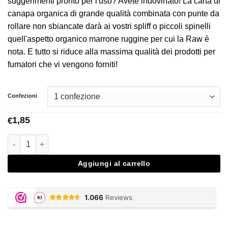
da
suggerimenti pronto per l'uso? Avete indovinato! La carta di
€1,85
canapa organica di grande qualità combinata con punte da
a
rollare non sbiancate darà ai vostri spliff o piccoli spinelli
€32,95
quell'aspetto organico marrone ruggine per cui la Raw è
nota. E tutto si riduce alla massima qualità dei prodotti per
fumatori che vi vengono forniti!
Confezioni
1,85
€
Raw Organic Hemp Connoisseur King Size Slim with Tips quant
Aggiungi al carrello