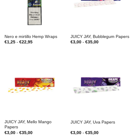
Nero e mirtillo Hemp Wraps
JUICY JAY, Bubblegum Papers
Fascia
Fascia
€
1,25
-
€
22,95
€
3,00
-
€
35,00
di
di
prezzo:
prezzo:
da
da
€1,25
€3,00
a
a
€22,95
€35,00
JUICY JAY, Mello Mango
JUICY JAY, Uva Papers
Papers
Fascia
Fascia
€
3,00
-
€
35,00
€
3,00
-
€
35,00