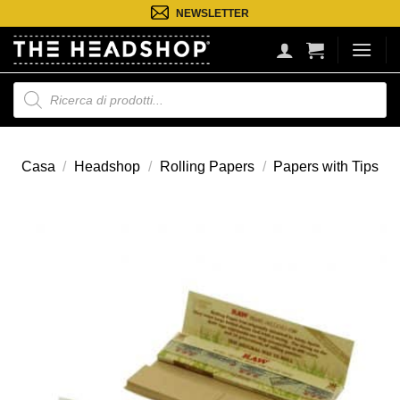
Salta
NEWSLETTER
ai
contenuti
Ricerca
prodotti
Casa
/
Headshop
/
Rolling Papers
/
Papers with Tips