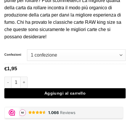
da
punte per rollare? Puoi scommetterci! La migliore qualità
€1,95
della carta da rollare incontra il modo più organico di
a
produzione della carta per darvi la migliore esperienza di
€39,95
fumo. Chi ha provato le classiche carte RAW king size sa
che queste sono sicuramente le migliori carte che si
possano desiderare!
Confezioni
1,95
€
Raw Connoisseur King Size Slim Rolling Papers and Tips quant
Aggiungi al carrello