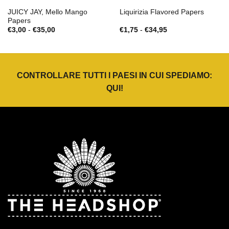
JUICY JAY, Mello Mango
Liquirizia Flavored Papers
Papers
Fascia
Fascia
€
3,00
-
€
35,00
€
1,75
-
€
34,95
di
di
prezzo:
prezzo:
da
da
€3,00
€1,75
a
a
€35,00
€34,95
CONTROLLARE TUTTI I PAESI IN CUI SPEDIAMO:
QUI
!