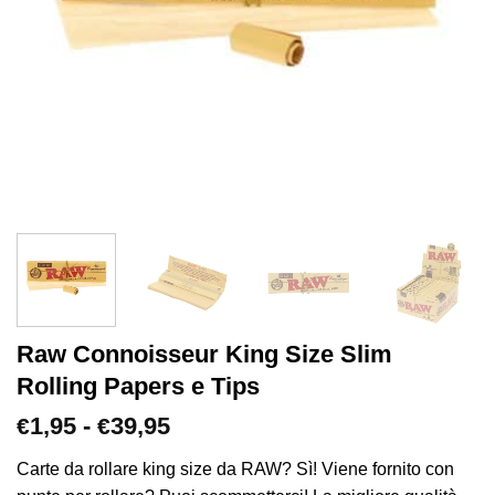
Raw Connoisseur King Size Slim
Rolling Papers e Tips
Fascia
1,95
-
39,95
€
€
di
prezzo:
Carte da rollare king size da RAW? Sì! Viene fornito con