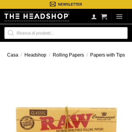
Salta
NEWSLETTER
ai
contenuti
Ricerca
prodotti
Casa
/
Headshop
/
Rolling Papers
/
Papers with Tips