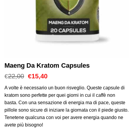
Maeng Da Kratom Capsules
Il
Il
22,00
15,40
€
€
prezzo
prezzo
originale
attuale
A volte è necessario un buon risveglio. Queste capsule di
era:
è:
kratom sono perfette per quei giorni in cui il caffè non
€22,00.
€15,40.
basta. Con una sensazione di energia ma di pace, queste
pillole sono sicure di iniziare la giornata con il piede giusto.
Tenetene qualcuna con voi per avere energia quando ne
avete più bisogno!