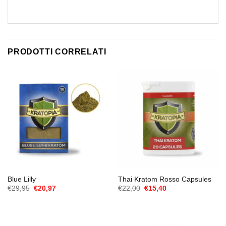
PRODOTTI CORRELATI
Blue Lilly
Thai Kratom Rosso Capsules
Il
Il
Il
Il
€
29,95
€
20,97
€
22,00
€
15,40
prezzo
prezzo
prezzo
prezzo
originale
attuale
originale
attuale
era:
è:
era:
è:
€29,95.
€20,97.
€22,00.
€15,40.