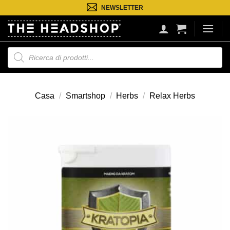
Salta
NEWSLETTER
ai
contenuti
Ricerca
prodotti
Casa
/
Smartshop
/
Herbs
/
Relax Herbs