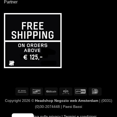
Partner
Bonifico
Bancontact
BitCoin
Eps
GiroPay
IDeal
bancario
Copyright 2026 ©
Headshop Negozio web Amsterdam
| (0031)
(0)30-2074448 | Paesi Bassi
Informativa sulla privacy
| Termini e condizioni