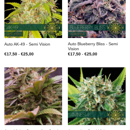
Auto Blueberry Bliss - Semi
Auto AK-49 - Semi Vision
Vision
Fascia
Fascia
€
17,50
-
€
25,00
€
17,50
-
€
25,00
di
di
prezzo:
prezzo:
da
da
€17,50
€17,50
a
a
€25,00
€25,00