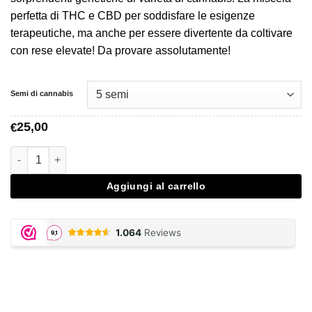
a
perfetta di THC e CBD per soddisfare le esigenze
€25,00
terapeutiche, ma anche per essere divertente da coltivare
con rese elevate! Da provare assolutamente!
Semi di cannabis
25,00
€
La Blanca Gold - Vision Seeds quantità
Aggiungi al carrello