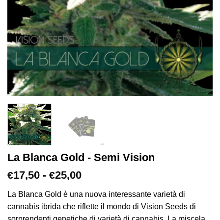
La Blanca Gold - Semi Vision
Fascia
17,50
-
25,00
€
€
di
prezzo:
La Blanca Gold è una nuova interessante varietà di
da
cannabis ibrida che riflette il mondo di Vision Seeds di
€17,50
sorprendenti genetiche di varietà di cannabis. La miscela