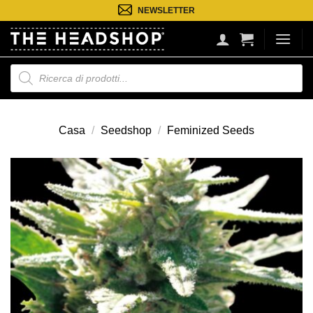
Salta
NEWSLETTER
ai
contenuti
Ricerca
prodotti
Casa
/
Seedshop
/
Feminized Seeds