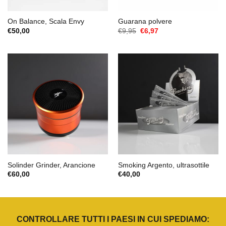
On Balance, Scala Envy
Guarana polvere
Il
Il
€
50,00
€
9,95
€
6,97
prezzo
prezzo
originale
attuale
era:
è:
€9,95.
€6,97.
Solinder Grinder, Arancione
Smoking Argento, ultrasottile
€
60,00
€
40,00
CONTROLLARE TUTTI I PAESI IN CUI SPEDIAMO: