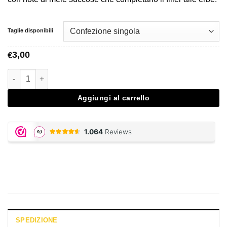
€35,00
Taglie disponibili
3,00
€
JUICY JAY, Green Apple Papers quantità
Aggiungi al carrello
SPEDIZIONE