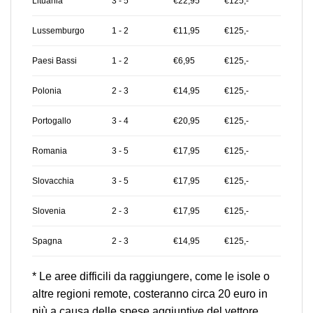
Lituania
3 - 5
€22,95
€125,-
Lussemburgo
1 - 2
€11,95
€125,-
Paesi Bassi
1 - 2
€6,95
€125,-
Polonia
2 - 3
€14,95
€125,-
Portogallo
3 - 4
€20,95
€125,-
Romania
3 - 5
€17,95
€125,-
Slovacchia
3 - 5
€17,95
€125,-
Slovenia
2 - 3
€17,95
€125,-
Spagna
2 - 3
€14,95
€125,-
* Le aree difficili da raggiungere, come le isole o
altre regioni remote, costeranno circa 20 euro in
più a causa delle spese aggiuntive del vettore.