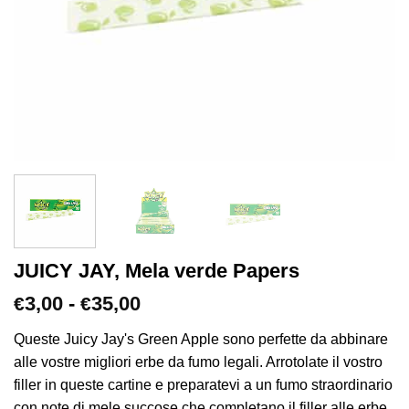
JUICY JAY, Mela verde Papers
Fascia
3,00
-
35,00
€
€
di
prezzo:
Queste Juicy Jay's Green Apple sono perfette da abbinare
da
alle vostre migliori erbe da fumo legali. Arrotolate il vostro
€3,00
filler in queste cartine e preparatevi a un fumo straordinario
a
con note di mele succose che completano il filler alle erbe.