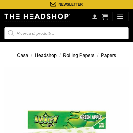
Salta
NEWSLETTER
ai
contenuti
Ricerca
prodotti
Casa
/
Headshop
/
Rolling Papers
/
Papers