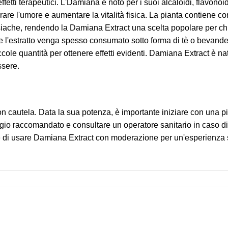
fetti terapeutici. L'Damiana è noto per i suoi alcaloidi, flavonoid
rare l'umore e aumentare la vitalità fisica. La pianta contiene c
isiache, rendendo la Damiana Extract una scelta popolare per ch
 l'estratto venga spesso consumato sotto forma di tè o bevande 
le quantità per ottenere effetti evidenti. Damiana Extract è natur
ssere.
cautela. Data la sua potenza, è importante iniziare con una pic
gio raccomandato e consultare un operatore sanitario in caso di
re di usare Damiana Extract con moderazione per un'esperienza 