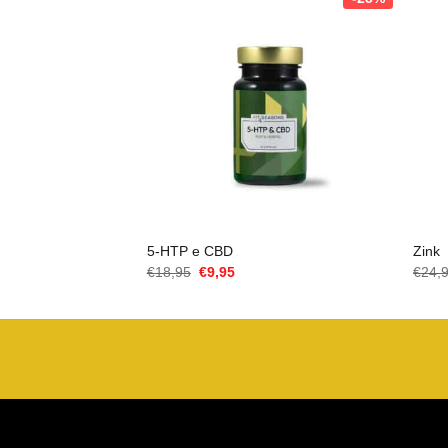
5-HTP e CBD
Zink
Il
Il
€
18,95
€
9,95
€
24,
prezzo
prezzo
originale
attuale
era:
è:
€18,95.
€9,95.