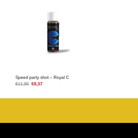
Speed party shot – Royal C
Il
Il
€
11,95
€
8,37
prezzo
prezzo
originale
attuale
era:
è:
€11,95.
€8,37.