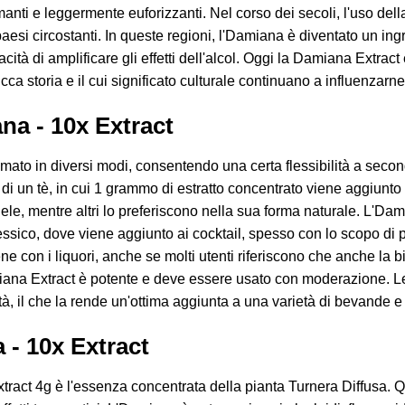
manti e leggermente euforizzanti. Nel corso dei secoli, l'uso del
paesi circostanti. In queste regioni, l'Damiana è diventato un ingr
acità di amplificare gli effetti dell'alcol. Oggi la Damiana Extract
 ricca storia e il cui significato culturale continuano a influenzarne
na - 10x Extract
to in diversi modi, consentendo una certa flessibilità a second
 un tè, in cui 1 grammo di estratto concentrato viene aggiunto a
le, mentre altri lo preferiscono nella sua forma naturale. L'Da
ssico, dove viene aggiunto ai cocktail, spesso con lo scopo di pot
e con i liquori, anche se molti utenti riferiscono che anche la 
na Extract è potente e deve essere usato con moderazione. Le 
à, il che la rende un'ottima aggiunta a una varietà di bevande e
 - 10x Extract
tract 4g è l'essenza concentrata della pianta Turnera Diffusa. Q