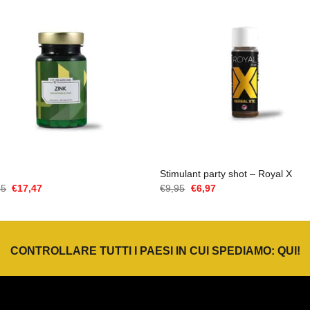
Stimulant party shot – Royal X
Il
Il
Il
Il
95
€
17,47
€
9,95
€
6,97
prezzo
prezzo
prezzo
prezzo
originale
attuale
originale
attuale
era:
è:
era:
è:
€24,95.
€17,47.
€9,95.
€6,97.
CONTROLLARE TUTTI I PAESI IN CUI SPEDIAMO:
QUI
!