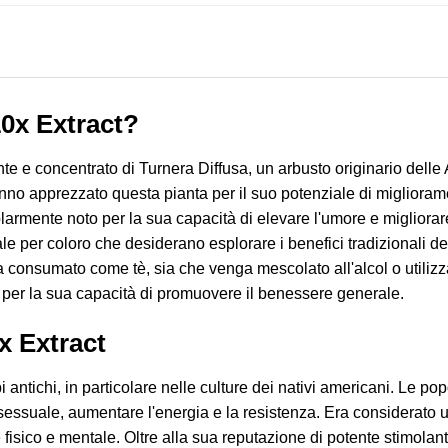
0x Extract?
te e concentrato di Turnera Diffusa, un arbusto originario delle
o apprezzato questa pianta per il suo potenziale di miglioramento
icolarmente noto per la sua capacità di elevare l'umore e migliora
e per coloro che desiderano esplorare i benefici tradizionali d
 consumato come tè, sia che venga mescolato all'alcol o utilizza
per la sua capacità di promuovere il benessere generale.
x Extract
i antichi, in particolare nelle culture dei nativi americani. Le 
sessuale, aumentare l'energia e la resistenza. Era considerato 
isico e mentale. Oltre alla sua reputazione di potente stimolante