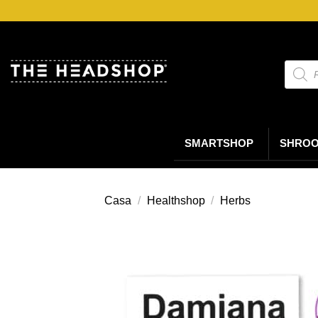
Salta
ai
contenuti
Ricerc
prodot
SMARTSHOP
SHRO
Casa
/
Healthshop
/
Herbs