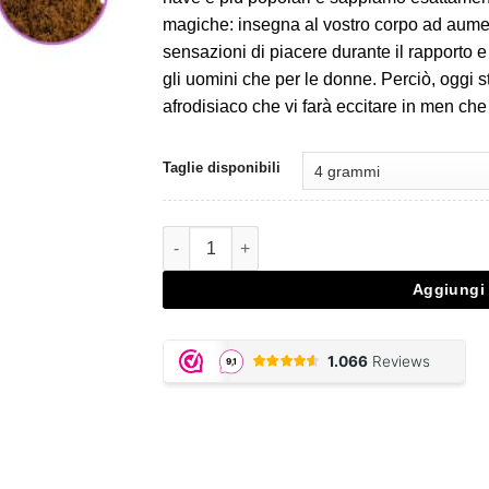
€10,00.
€7,00.
magiche: insegna al vostro corpo ad aumen
sensazioni di piacere durante il rapporto 
gli uomini che per le donne. Perciò, oggi s
afrodisiaco che vi farà eccitare in men che
Taglie disponibili
Damiana 10X Extract quantità
Aggiungi 