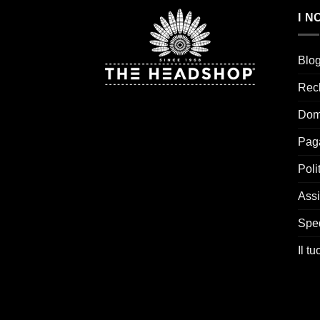
I N
Blo
Rec
Dom
Pag
Poli
Assi
Spe
Il t