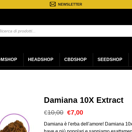
NEWSLETTER
a
ti
OMSHOP
HEADSHOP
CBDSHOP
SEEDSHOP
Damiana 10X Extract
Il
Il
10,00
7,00
€
€
prezzo
prezzo
originale
attuale
Damiana è l'erba dell'amore! Damiana 10x E
era:
è:
have e più popolari e sappiamo esattamen