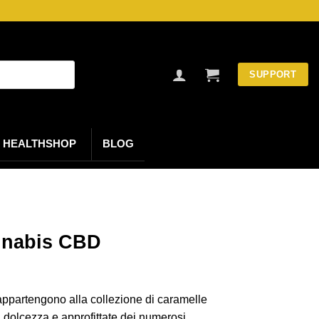
SUPPORT
HEALTHSHOP
BLOG
annabis CBD
partengono alla collezione di caramelle
dolcezza e approfittate dei numerosi