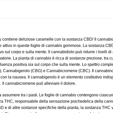
ndy contiene deliziose caramelle con la sostanza CBD! Il cannab
e attivo in queste foglie di cannabis gommose. La sostanza CBD 
o sul corpo e sulla mente. Il cannabidiolo può ridurre i livelli di
atorie. La pianta di cannabis è ricca di sostanze preziose, tra cu
uenza positiva sia sul corpo che sulla mente. Lo spettro compl
 Cannabigerolo (CBG) e Cannabicromene (CBC). Il cannabinolo 
con la nausea. Il cannabigerolo è un elemento costitutivo indis
. Il cannabicromene può alleviare il dolore.
 da assumere tra i pasti. Le foglie di cannabis contengono ciasc
nza THC, responsabile della sensazione psichedelica della cann
D e di altre sostanze specifiche della pianta, la sostanza THC 