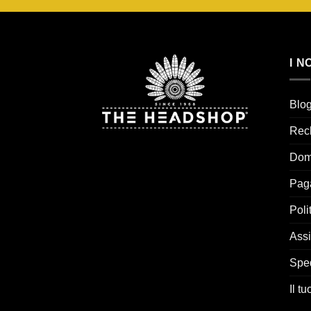
I N
Blo
Rec
Dom
Pag
Poli
Assi
Spe
Il t