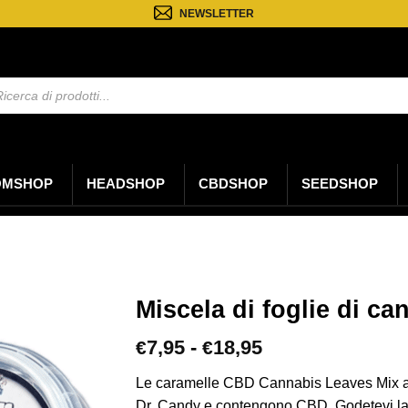
NEWSLETTER
a
ti
OMSHOP
HEADSHOP
CBDSHOP
SEEDSHOP
Miscela di foglie di c
Fascia
7,95
-
18,95
€
€
di
prezzo:
Le caramelle CBD Cannabis Leaves Mix ap
da
Dr. Candy e contengono CBD. Godetevi la 