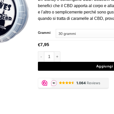
€7,95
benefici che il CBD apporta al corpo e alla
a
e l'altro o semplicemente perché sono gust
€18,95
quando si tratta di caramelle al CBD, prova
Grammi
7,95
€
CBD Cannabis Leaves Mix quantità
Aggiungi 