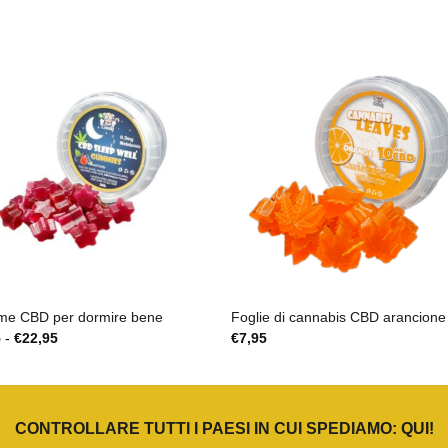
e CBD per dormire bene
Foglie di cannabis CBD arancione
Fascia
5
-
€
22,95
€
7,95
di
prezzo:
da
€9,95
a
€22,95
CONTROLLARE TUTTI I PAESI IN CUI SPEDIAMO:
QUI
!