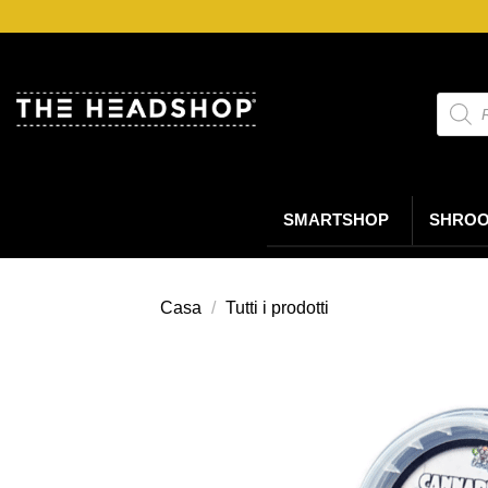
Salta
ai
contenuti
Ricerc
prodot
SMARTSHOP
SHRO
Casa
/
Tutti i prodotti