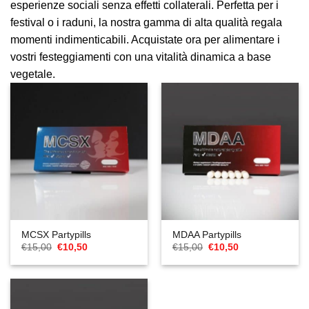
esperienze sociali senza effetti collaterali. Perfetta per i
festival o i raduni, la nostra gamma di alta qualità regala
momenti indimenticabili. Acquistate ora per alimentare i
vostri festeggiamenti con una vitalità dinamica a base
vegetale.
MCSX Partypills
MDAA Partypills
Il
Il
Il
Il
€
15,00
€
10,50
€
15,00
€
10,50
prezzo
prezzo
prezzo
prezzo
originale
attuale
originale
attuale
era:
è:
era:
è:
€15,00.
€10,50.
€15,00.
€10,50.