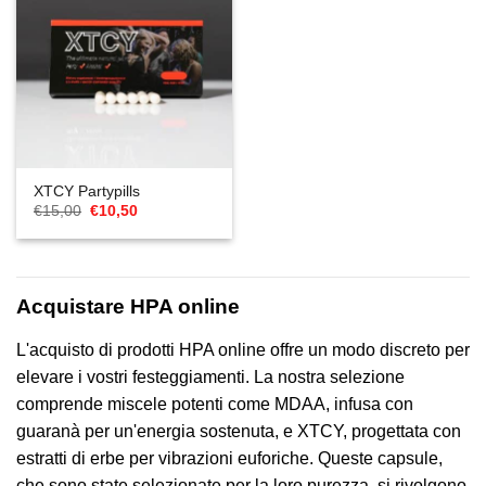
XTCY Partypills
Il
Il
€
15,00
€
10,50
prezzo
prezzo
originale
attuale
era:
è:
€15,00.
€10,50.
Acquistare HPA online
L'acquisto di prodotti HPA online offre un modo discreto per
elevare i vostri festeggiamenti. La nostra selezione
comprende miscele potenti come MDAA, infusa con
guaranà per un'energia sostenuta, e XTCY, progettata con
estratti di erbe per vibrazioni euforiche. Queste capsule,
che sono state selezionate per la loro purezza, si rivolgono