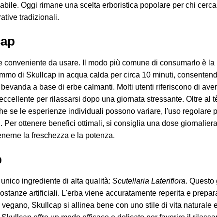
idabile. Oggi rimane una scelta erboristica popolare per chi cerc
ative tradizionali.
cap
 conveniente da usare. Il modo più comune di consumarlo è la p
rammo di Skullcap in acqua calda per circa 10 minuti, consentend
 bevanda a base di erbe calmanti. Molti utenti riferiscono di av
 eccellente per rilassarsi dopo una giornata stressante. Oltre al 
he se le esperienze individuali possono variare, l'uso regolare p
ri. Per ottenere benefici ottimali, si consiglia una dose giornali
enerne la freschezza e la potenza.
p
nico ingrediente di alta qualità:
Scutellaria Lateriflora
. Questo 
o sostanze artificiali. L'erba viene accuratamente reperita e prepa
gano, Skullcap si allinea bene con uno stile di vita naturale e 