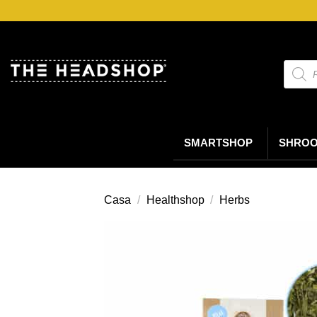
Salta
ai
contenuti
Ricerc
prodot
SMARTSHOP
SHRO
Casa
/
Healthshop
/
Herbs