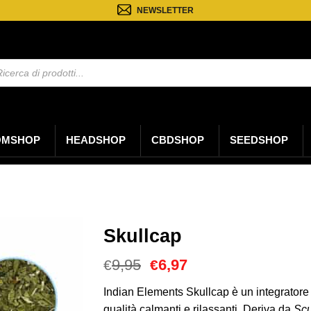
NEWSLETTER
a
ti
OMSHOP
HEADSHOP
CBDSHOP
SEEDSHOP
Skullcap
Il
Il
9,95
6,97
€
€
prezzo
prezzo
originale
attuale
Indian Elements Skullcap è un integratore 
era:
è:
qualità calmanti e rilassanti. Deriva da
Scu