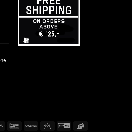
ione
Bonifico
Bancontact
BitCoin
Eps
GiroPay
IDeal
bancario