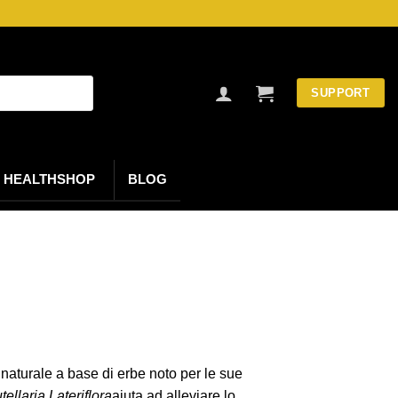
SUPPORT
HEALTHSHOP
BLOG
naturale a base di erbe noto per le sue
tellaria Lateriflora
aiuta ad alleviare lo