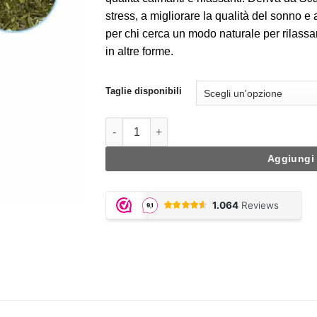
€9,95.
€6,97.
stress, a migliorare la qualità del sonno e 
per chi cerca un modo naturale per rilassa
in altre forme.
Taglie disponibili
Skullcap quantità
Aggiungi 