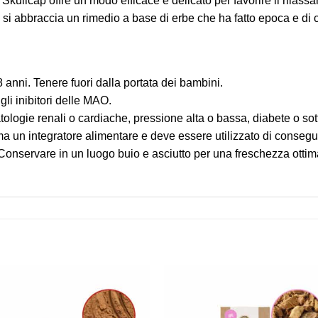
Skullcap offre un modo efficace e delicato per favorire il rilass
i abbraccia un rimedio a base di erbe che ha fatto epoca e di cu
8 anni. Tenere fuori dalla portata dei bambini.
li inibitori delle MAO.
ologie renali o cardiache, pressione alta o bassa, diabete o sotto
a un integratore alimentare e deve essere utilizzato di conseg
 Conservare in un luogo buio e asciutto per una freschezza ottim