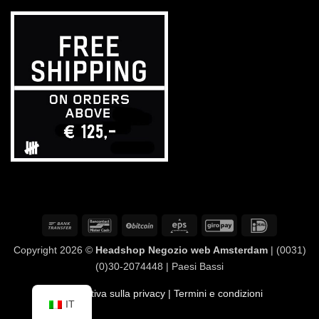
Bonifico
Bancontact
BitCoin
Eps
GiroPay
IDeal
bancario
Copyright 2026 ©
Headshop Negozio web Amsterdam
| (0031)
(0)30-2074448 | Paesi Bassi
Informativa sulla privacy
| Termini e condizioni
IT