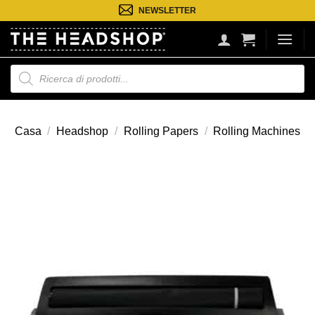
Salta
NEWSLETTER
ai
contenuti
Ricerca
prodotti
Casa
/
Headshop
/
Rolling Papers
/
Rolling Machines