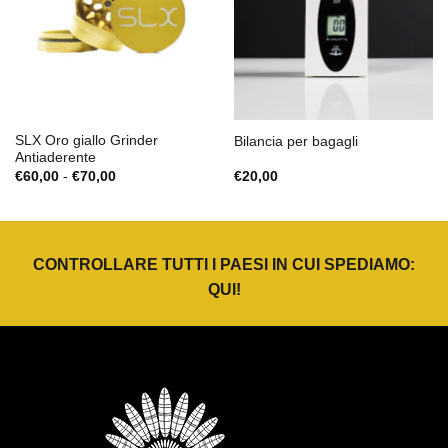
SLX Oro giallo Grinder
Bilancia per bagagli
Antiaderente
Fascia
€
60,00
-
€
70,00
€
20,00
di
prezzo:
da
€60,00
a
€70,00
CONTROLLARE TUTTI I PAESI IN CUI SPEDIAMO:
QUI
!